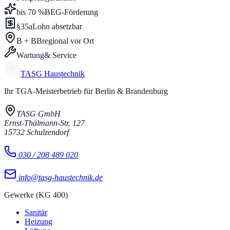
bis 70 %
BEG-Förderung
§35a
Lohn absetzbar
B + BB
regional vor Ort
Wartung
& Service
TASG
Haustechnik
Ihr TGA-Meisterbetrieb für Berlin & Brandenburg
TASG GmbH
Ernst-Thälmann-Str. 127
15732
Schulzendorf
030 / 208 489 020
info@tasg-haustechnik.de
Gewerke (KG 400)
Sanitär
Heizung