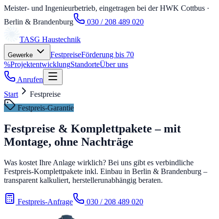
Meister- und Ingenieurbetrieb, eingetragen bei der HWK Cottbus
·
Berlin & Brandenburg
030 / 208 489 020
TASG
Haustechnik
Festpreise
Förderung bis 70
Gewerke
%
Projektentwicklung
Standorte
Über uns
Anrufen
Start
Festpreise
Festpreis-Garantie
Festpreise & Komplettpakete – mit
Montage, ohne Nachträge
Was kostet Ihre Anlage wirklich? Bei uns gibt es verbindliche
Festpreis-Komplettpakete inkl. Einbau in Berlin & Brandenburg –
transparent kalkuliert, herstellerunabhängig beraten.
Festpreis-Anfrage
030 / 208 489 020