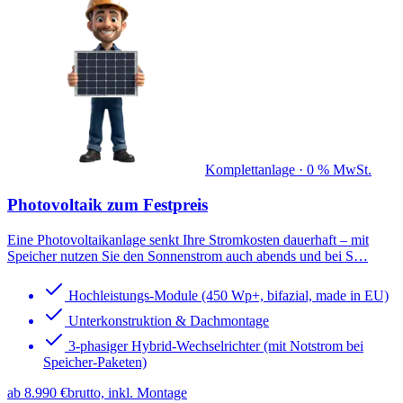
Komplettanlage · 0 % MwSt.
Photovoltaik
zum Festpreis
Eine Photovoltaikanlage senkt Ihre Stromkosten dauerhaft – mit
Speicher nutzen Sie den Sonnenstrom auch abends und bei S
…
Hochleistungs-Module (450 Wp+, bifazial, made in EU)
Unterkonstruktion & Dachmontage
3-phasiger Hybrid-Wechselrichter (mit Notstrom bei
Speicher-Paketen)
ab 8.990 €
brutto, inkl. Montage