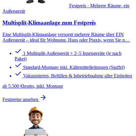
Festpreis · Mehrere Räume, ein
Außengerät
Multisplit-Klimaanlage
zum Festpreis
Eine Multisplit-Klimaanlage versorgt mehrere Räume über EIN
Außengerät – ideal für Wohnung, Haus oder Praxis, wenn Sie n
…
1 Multisplit-Außengerät + 2–5 Innengeräte (je nach
Paket)
Standard-Montage inkl. Kältemittelleitungen (Staffel)
Vakuumieren, Befüllen & Inbetriebnahme aller Einheiten
ab 5.500 €
brutto, inkl. Montage
Festpreise ansehen