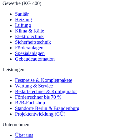
Gewerke (KG 400)
Sanitär
Heizung
Lüftung
Klima & Kälte
Elektrotechnik
Sicherheitstechnik
Förderanlagen
Spezialanlagen
Gebäudeautomation
Leistungen
Festpreise & Komplettpakete
Wartung & Service
Bedarfsrechner & Konfigurator
Förderrechner bis 70 %
B2B-Fachshop
Standorte Berlin & Brandenburg
Projektentwicklung (GÜ) →
Unternehmen
Über uns