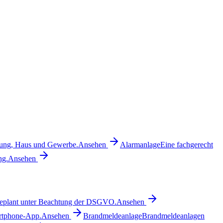
hnung, Haus und Gewerbe.
Ansehen
Alarmanlage
Eine fachgerecht
ng.
Ansehen
 geplant unter Beachtung der DSGVO.
Ansehen
artphone-App.
Ansehen
Brandmeldeanlage
Brandmeldeanlagen