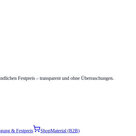
indlichen Festpreis – transparent und ohne Überraschungen.
gung & Festpreis
Shop
Material (B2B)