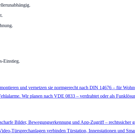
ellerunabhängig.
t.
chnung.
s-Einstieg.
n, montieren und vernetzen sie normgerecht nach DIN 14676 – für Wo
 Fehlalarme. Wir planen nach VDE 0833 – verdrahtet oder als Funklösu
scharfe Bilder, Bewegungserkennung und App-Zugriff – rechtssicher
Video-Türsprechanlagen verbinden Türstation, Innenstationen und Sm