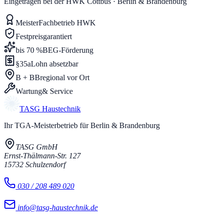
Eingetragen bei der HWK Cottbus · Berlin & Brandenburg
Meister
Fachbetrieb HWK
Festpreis
garantiert
bis 70 %
BEG-Förderung
§35a
Lohn absetzbar
B + BB
regional vor Ort
Wartung
& Service
TASG
Haustechnik
Ihr TGA-Meisterbetrieb für Berlin & Brandenburg
TASG GmbH
Ernst-Thälmann-Str. 127
15732
Schulzendorf
030 / 208 489 020
info@tasg-haustechnik.de