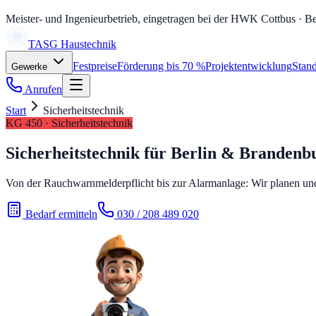
Meister- und Ingenieurbetrieb, eingetragen bei der HWK Cottbus
· Be
TASG
Haustechnik
Festpreise
Förderung bis 70 %
Projektentwicklung
Stand
Gewerke
Anrufen
Start
Sicherheitstechnik
KG 450 · Sicherheitstechnik
Sicherheitstechnik für Berlin & Branden
Von der Rauchwarnmelderpflicht bis zur Alarmanlage: Wir planen und
Bedarf ermitteln
030 / 208 489 020