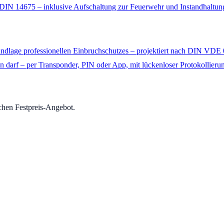
DIN 14675 – inklusive Aufschaltung zur Feuerwehr und Instandhaltun
undlage professionellen Einbruchschutzes – projektiert nach DIN VDE
n darf – per Transponder, PIN oder App, mit lückenloser Protokollierun
chen Festpreis-Angebot.