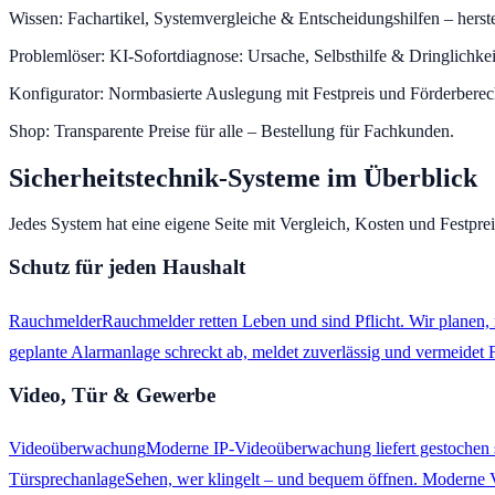
Wissen
:
Fachartikel, Systemvergleiche & Entscheidungshilfen – herst
Problemlöser
:
KI-Sofortdiagnose: Ursache, Selbsthilfe & Dringlichkei
Konfigurator
:
Normbasierte Auslegung mit Festpreis und Förderbere
Shop
:
Transparente Preise für alle – Bestellung für Fachkunden.
Sicherheitstechnik
-Systeme im Überblick
Jedes System hat eine eigene Seite mit Vergleich, Kosten und Festprei
Schutz für jeden Haushalt
Rauchmelder
Rauchmelder retten Leben und sind Pflicht. Wir plane
geplante Alarmanlage schreckt ab, meldet zuverlässig und vermeidet
Video, Tür & Gewerbe
Videoüberwachung
Moderne IP-Videoüberwachung liefert gestochen 
Türsprechanlage
Sehen, wer klingelt – und bequem öffnen. Moderne 