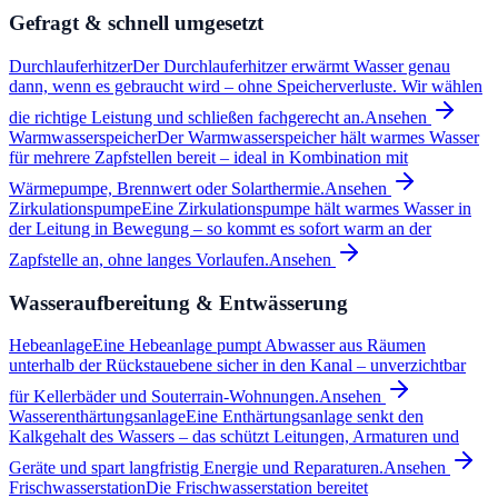
Gefragt & schnell umgesetzt
Durchlauferhitzer
Der Durchlauferhitzer erwärmt Wasser genau
dann, wenn es gebraucht wird – ohne Speicherverluste. Wir wählen
die richtige Leistung und schließen fachgerecht an.
Ansehen
Warmwasserspeicher
Der Warmwasserspeicher hält warmes Wasser
für mehrere Zapfstellen bereit – ideal in Kombination mit
Wärmepumpe, Brennwert oder Solarthermie.
Ansehen
Zirkulationspumpe
Eine Zirkulationspumpe hält warmes Wasser in
der Leitung in Bewegung – so kommt es sofort warm an der
Zapfstelle an, ohne langes Vorlaufen.
Ansehen
Wasseraufbereitung & Entwässerung
Hebeanlage
Eine Hebeanlage pumpt Abwasser aus Räumen
unterhalb der Rückstauebene sicher in den Kanal – unverzichtbar
für Kellerbäder und Souterrain-Wohnungen.
Ansehen
Wasserenthärtungsanlage
Eine Enthärtungsanlage senkt den
Kalkgehalt des Wassers – das schützt Leitungen, Armaturen und
Geräte und spart langfristig Energie und Reparaturen.
Ansehen
Frischwasserstation
Die Frischwasserstation bereitet