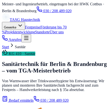
Meister- und Ingenieurbetrieb, eingetragen bei der HWK Cottbus
·
Berlin & Brandenburg
030 / 208 489 020
TASG
Haustechnik
Festpreise
Förderung bis 70
Gewerke
%
Projektentwicklung
Standorte
Über uns
Anrufen
Start
Sanitär
KG 410 · Sanitär
Sanitärtechnik für Berlin & Brandenburg
– vom TGA-Meisterbetrieb
Von Warmwasser über Trinkwasserhygiene bis Entwässerung: Wir
planen und montieren Ihre Sanitärtechnik fachgerecht und zum
Festpreis – Handwerkerleistung nach § 35a absetzbar.
Bedarf ermitteln
030 / 208 489 020