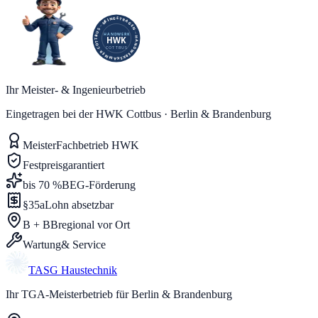
Ihr Meister- & Ingenieurbetrieb
Eingetragen bei der HWK Cottbus · Berlin & Brandenburg
Meister
Fachbetrieb HWK
Festpreis
garantiert
bis 70 %
BEG-Förderung
§35a
Lohn absetzbar
B + BB
regional vor Ort
Wartung
& Service
TASG
Haustechnik
Ihr TGA-Meisterbetrieb für Berlin & Brandenburg