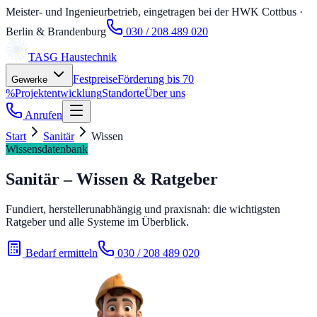
Meister- und Ingenieurbetrieb, eingetragen bei der HWK Cottbus
·
Berlin & Brandenburg
030 / 208 489 020
TASG
Haustechnik
Festpreise
Förderung bis 70
Gewerke
%
Projektentwicklung
Standorte
Über uns
Anrufen
Start
Sanitär
Wissen
Wissensdatenbank
Sanitär – Wissen & Ratgeber
Fundiert, herstellerunabhängig und praxisnah: die wichtigsten
Ratgeber und alle Systeme im Überblick.
Bedarf ermitteln
030 / 208 489 020