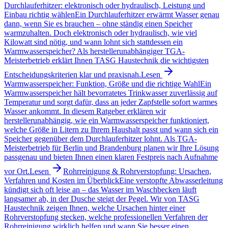
Durchlauferhitzer: elektronisch oder hydraulisch, Leistung und
Einbau richtig wählen
Ein Durchlauferhitzer erwärmt Wasser genau
dann, wenn Sie es brauchen – ohne ständig einen Speicher
warmzuhalten. Doch elektronisch oder hydraulisch, wie viel
Kilowatt sind nötig, und wann lohnt sich stattdessen ein
Warmwasserspeicher? Als herstellerunabhängiger TGA-
Meisterbetrieb erklärt Ihnen TASG Haustechnik die wichtigsten
Entscheidungskriterien klar und praxisnah.
Lesen
Warmwasserspeicher: Funktion, Größe und die richtige Wahl
Ein
Warmwasserspeicher hält bevorratetes Trinkwasser zuverlässig auf
Temperatur und sorgt dafür, dass an jeder Zapfstelle sofort warmes
Wasser ankommt. In diesem Ratgeber erklären wir
herstellerunabhängig, wie ein Warmwasserspeicher funktioniert,
welche Größe in Litern zu Ihrem Haushalt passt und wann sich ein
Speicher gegenüber dem Durchlauferhitzer lohnt. Als TGA-
Meisterbetrieb für Berlin und Brandenburg planen wir Ihre Lösung
passgenau und bieten Ihnen einen klaren Festpreis nach Aufnahme
vor Ort.
Lesen
Rohrreinigung & Rohrverstopfung: Ursachen,
Verfahren und Kosten im Überblick
Eine verstopfte Abwasserleitung
kündigt sich oft leise an – das Wasser im Waschbecken läuft
langsamer ab, in der Dusche steigt der Pegel. Wir von TASG
Haustechnik zeigen Ihnen, welche Ursachen hinter einer
Rohrverstopfung stecken, welche professionellen Verfahren der
Rohrreinigung wirklich helfen und wann Sie besser einen