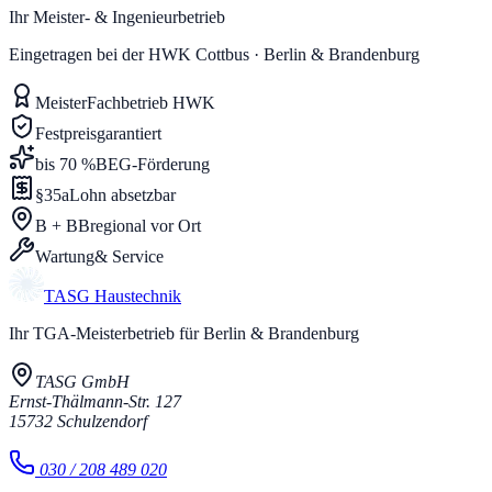
Ihr Meister- & Ingenieurbetrieb
Eingetragen bei der HWK Cottbus · Berlin & Brandenburg
Meister
Fachbetrieb HWK
Festpreis
garantiert
bis 70 %
BEG-Förderung
§35a
Lohn absetzbar
B + BB
regional vor Ort
Wartung
& Service
TASG
Haustechnik
Ihr TGA-Meisterbetrieb für Berlin & Brandenburg
TASG GmbH
Ernst-Thälmann-Str. 127
15732
Schulzendorf
030 / 208 489 020