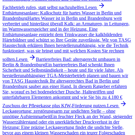
Fachbetrieb rufen, statt selbst nachzuhelfen.
Lesen
Enthärtungsanlage: Kalkschutz für hartes Wasser in Berlin und
Brandenburg
Hartes Wasser ist in Berlin und Brandenburg weit
verbreitet und hinterlässt überall Kalk: an Armaturen, in Leitungen,
im Warmwasserspeicher und in der Heizung. Eine
Enthärtungsanlage entzieht dem Trinkwasser die kalkbildenden
Härtebildner und schützt so Ihre Geräte zuverlässig. Wir von TASG
Haustechnik erklären Ihnen herstellerunabhängig, wie die Technik
funktioniert, was sie bringt und mit welchen Kosten Sie rechnen
sollten.
Lesen
Barrierefreies Bad: altersgerecht umbauen in
Berlin & Brandenburg
Ein barrierefreies Bad schenkt Ihnen
Sicherheit und Selbstständigkeit – heute und für viele Jahre. Als
herstellerunabhängiger TGA-Meisterbetrieb planen und bauen wir
von TASG Haustechnik Ihr altersgerechtes Bad in Berlin und
Brandenburg sauber aus einer Hand. In diesem Ratgeber erfahren
Sie, worauf es bei bodengleicher Dusche, Haltegriffen und
unterfahrbaren Elementen ankommt und wie Sie bis zu 4.180 €
Zuschuss der Pflegekasse plus KfW-Förderung nutzen.
Lesen
Leckageortung: zerstörungsarm zur undichten Stelle – ohne
unnötige Aufstemmarbeit
Ein feuchter Fleck an der Wand, steigender
Wasserzählerstand oder ein unerklärlicher Druckverlust in der
Heizung: Eine präzise Leckageortung findet die undichte Stelle,
bevor aus einem kleinen Wasserschaden ein teurer Folgeschaden