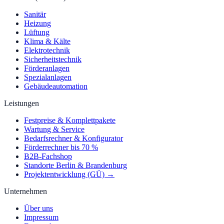
Sanitär
Heizung
Lüftung
Klima & Kälte
Elektrotechnik
Sicherheitstechnik
Förderanlagen
Spezialanlagen
Gebäudeautomation
Leistungen
Festpreise & Komplettpakete
Wartung & Service
Bedarfsrechner & Konfigurator
Förderrechner bis 70 %
B2B-Fachshop
Standorte Berlin & Brandenburg
Projektentwicklung (GÜ) →
Unternehmen
Über uns
Impressum