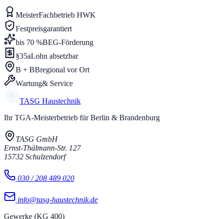
Meister
Fachbetrieb HWK
Festpreis
garantiert
bis 70 %
BEG-Förderung
§35a
Lohn absetzbar
B + BB
regional vor Ort
Wartung
& Service
TASG
Haustechnik
Ihr TGA-Meisterbetrieb für Berlin & Brandenburg
TASG GmbH
Ernst-Thälmann-Str. 127
15732
Schulzendorf
030 / 208 489 020
info@tasg-haustechnik.de
Gewerke (KG 400)