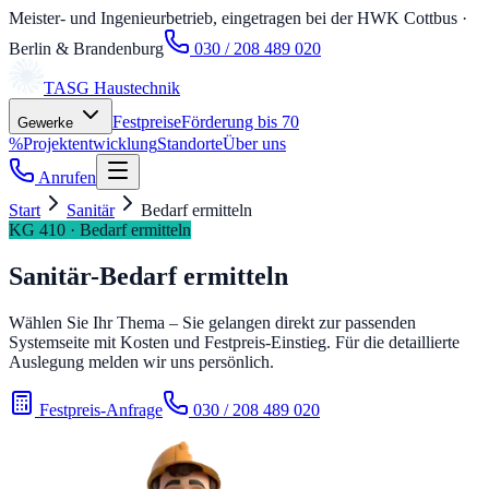
Meister- und Ingenieurbetrieb, eingetragen bei der HWK Cottbus
·
Berlin & Brandenburg
030 / 208 489 020
TASG
Haustechnik
Festpreise
Förderung bis 70
Gewerke
%
Projektentwicklung
Standorte
Über uns
Anrufen
Start
Sanitär
Bedarf ermitteln
KG 410 · Bedarf ermitteln
Sanitär-Bedarf ermitteln
Wählen Sie Ihr Thema – Sie gelangen direkt zur passenden
Systemseite mit Kosten und Festpreis-Einstieg. Für die detaillierte
Auslegung melden wir uns persönlich.
Festpreis-Anfrage
030 / 208 489 020