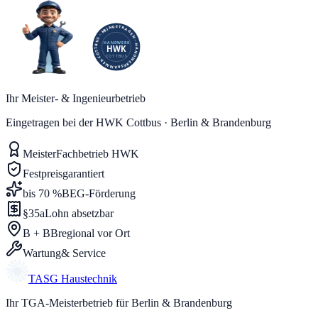
Ihr Meister- & Ingenieurbetrieb
Eingetragen bei der HWK Cottbus · Berlin & Brandenburg
Meister
Fachbetrieb HWK
Festpreis
garantiert
bis 70 %
BEG-Förderung
§35a
Lohn absetzbar
B + BB
regional vor Ort
Wartung
& Service
TASG
Haustechnik
Ihr TGA-Meisterbetrieb für Berlin & Brandenburg