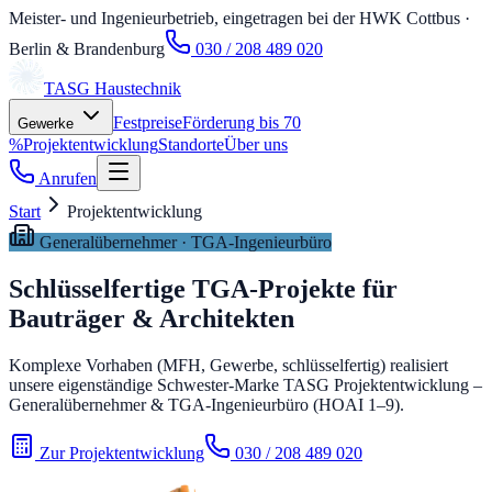
Meister- und Ingenieurbetrieb, eingetragen bei der HWK Cottbus
·
Berlin & Brandenburg
030 / 208 489 020
TASG
Haustechnik
Festpreise
Förderung bis 70
Gewerke
%
Projektentwicklung
Standorte
Über uns
Anrufen
Start
Projektentwicklung
Generalübernehmer · TGA-Ingenieurbüro
Schlüsselfertige TGA-Projekte für
Bauträger & Architekten
Komplexe Vorhaben (MFH, Gewerbe, schlüsselfertig) realisiert
unsere eigenständige Schwester-Marke
TASG Projektentwicklung
–
Generalübernehmer & TGA-Ingenieurbüro (HOAI 1–9)
.
Zur Projektentwicklung
030 / 208 489 020