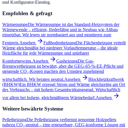
und Konfigurator-Einstieg.
Empfohlen & gefragt
Wärmepumpe
Die Wärmepumpe ist das Standard-Heizsystem der
Wärmewende – effizient, förderfähig und in Neubau wie Altbau
einsetzbar. Wir legen sie normbasiert aus und montieren zum
Festpreis.
Ansehen
Fußbodenheizung
Die Flächenheizung verteilt
Wärme gleichmäßig bei niedriger Vorlauftemperatur – die ideale
Heizfläche für jede Wärmepumpe und spürbarer
Komfortgewinn.
Ansehen
Gasheizung
Die Gas-
Brennwertheizung ist bewährt, aber die GEG-65-%-EE-Pflicht und
steigende CO₂-Kosten machen den Umstieg zunehmend
wirtschaftlich. Wir beraten neutral.
Ansehen
Blockheizkraftwerk
(BHKW)
Ein BHKW erzeugt Strom und Wärme gleichzeitig am Ort
des Verbrauchs – mit hohem Gesamtwirkungsgrad. Wirtschaftlich
vor allem bei hohem, gleichmäßigem Wärmebedarf.
Ansehen
Weitere bewährte Systeme
Pelletheizung
Die Pelletheizung verbrennt genormte Holzpellets
nahezu CO₂-neutral – eine erneuerbare, GEG-konforme Lösung mit