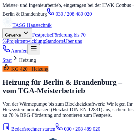
Meister- und Ingenieurbetrieb, eingetragen bei der HWK Cottbus
·
Berlin & Brandenburg
030 / 208 489 020
TASG
Haustechnik
Festpreise
Förderung bis 70
Gewerke
%
Projektentwicklung
Standorte
Über uns
Anrufen
Start
Heizung
KG 420 · Heizung
Heizung für Berlin & Brandenburg –
vom TGA-Meisterbetrieb
Von der Wärmepumpe bis zum Blockheizkraftwerk: Wir legen Ihr
Heizsystem normbasiert (Heizlast DIN EN 12831) aus, sichern bis
zu 70 % BEG-Förderung und montieren zum Festpreis.
Bedarfsrechner starten
030 / 208 489 020