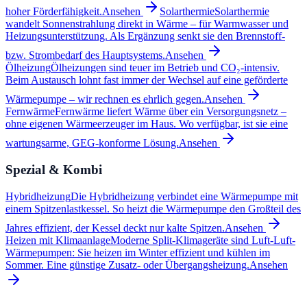
hoher Förderfähigkeit.
Ansehen
Solarthermie
Solarthermie
wandelt Sonnenstrahlung direkt in Wärme – für Warmwasser und
Heizungsunterstützung. Als Ergänzung senkt sie den Brennstoff-
bzw. Strombedarf des Hauptsystems.
Ansehen
Ölheizung
Ölheizungen sind teuer im Betrieb und CO₂-intensiv.
Beim Austausch lohnt fast immer der Wechsel auf eine geförderte
Wärmepumpe – wir rechnen es ehrlich gegen.
Ansehen
Fernwärme
Fernwärme liefert Wärme über ein Versorgungsnetz –
ohne eigenen Wärmeerzeuger im Haus. Wo verfügbar, ist sie eine
wartungsarme, GEG-konforme Lösung.
Ansehen
Spezial & Kombi
Hybridheizung
Die Hybridheizung verbindet eine Wärmepumpe mit
einem Spitzenlastkessel. So heizt die Wärmepumpe den Großteil des
Jahres effizient, der Kessel deckt nur kalte Spitzen.
Ansehen
Heizen mit Klimaanlage
Moderne Split-Klimageräte sind Luft-Luft-
Wärmepumpen: Sie heizen im Winter effizient und kühlen im
Sommer. Eine günstige Zusatz- oder Übergangsheizung.
Ansehen