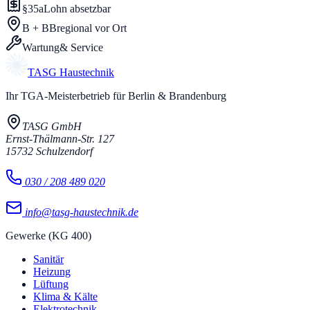
§35a
Lohn absetzbar
B + BB
regional vor Ort
Wartung
& Service
TASG
Haustechnik
Ihr TGA-Meisterbetrieb für Berlin & Brandenburg
TASG GmbH
Ernst-Thälmann-Str. 127
15732
Schulzendorf
030 / 208 489 020
info@tasg-haustechnik.de
Gewerke (KG 400)
Sanitär
Heizung
Lüftung
Klima & Kälte
Elektrotechnik