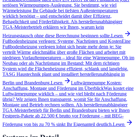
seriösen Wärmepumpen-Auslegung. Sie bestimmt, wie viel
Wärmeleistung Ihr Gebäude bei tiefsten Außentemperaturen
wirklich benötigt – und entscheidet damit über Effizienz,
Behaglichkeit und Förderfähigkeit. Als herstellerunabhängiger
TGA-Meisterbetrieb erklären wir Ihnen, warum kein
Heizungstausch ohne diese Berechnung beginnen sollte.
Lesen
Fußbodenheizung verlegen: Systeme, Nachrüsten und Kosten
Eine
Fußbodenheizung verlegen lohnt sich heute mehr denn je: Sie
verteilt Wärme gleichmäßig über große Flächen und arbeitet mit
niedrigen Vorlauftemperaturen – ideal für eine Wärmepumpe. Ob im
Neubau oder als Nachrüstung im Bestand: Mit dem richtigen
System wird die Flächenheizung effizient, schlank und langlebig.
TASG Haustechnik plant und installiert herstellerunabhängig in
Berlin und Brandenburg.
Lesen
Luftwärmepumpe Kosten:
Anschaffung, Montage und Förderung im Überblick
Was kostet eine
Luftwärmepumpe wirklich – und wie viel bleibt nach Förderung
übrig? Wir zeigen Ihnen transparent, womit Sie für Anschaffung,
Montage und Betrieb rechnen sollten. Als herstellerunabhängiger
TGA-Meisterbetrieb für Berlin und Brandenburg bieten wir Ihnen
Festpreis-Pakete ab 22.500 € brutto vor Förderung – mit BEG-
Förderung von bis zu 70 % sinkt Ihr Eigenanteil deutlich.
Lesen