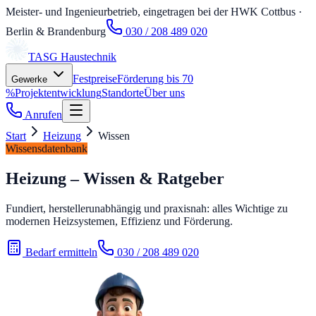
Meister- und Ingenieurbetrieb, eingetragen bei der HWK Cottbus
·
Berlin & Brandenburg
030 / 208 489 020
TASG
Haustechnik
Festpreise
Förderung bis 70
Gewerke
%
Projektentwicklung
Standorte
Über uns
Anrufen
Start
Heizung
Wissen
Wissensdatenbank
Heizung – Wissen & Ratgeber
Fundiert, herstellerunabhängig und praxisnah: alles Wichtige zu
modernen Heizsystemen, Effizienz und Förderung.
Bedarf ermitteln
030 / 208 489 020