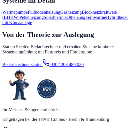
Systeme im Detail
Wärmepumpe
Fußbodenheizung
Gasheizung
Blockheizkraftwerk
(BHKW)
Pelletheizung
Solarthermie
Ölheizung
Fernwärme
Hybridheiz
mit Klimaanlage
Von der Theorie zur Auslegung
Starten Sie den Bedarfsrechner und erhalten Sie eine konkrete
Systemempfehlung mit Festpreis und Förderquote.
Bedarfsrechner starten
030 / 208 489 020
Ihr Meister- & Ingenieurbetrieb
Eingetragen bei der HWK Cottbus · Berlin & Brandenburg