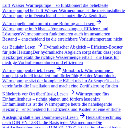
Luft-Wasser-Wärmepumpe – so funktioniert die beliebteste
Wärmepumpe
Die Luft-Wasser-Wärmepumpe ist die meistinstallierte
Wärmepumpe in Deutschland – sie nutzt die Außenluft als
Wärmequelle und kommt ohne Bohrung aus.
Lesen
Wärmepumpe im Altbau – Voraussetzungen, Effizienz und
Lösungen
Wärmepumpen funktionieren auch im unsanierten
Bestand – entscheidend ist die erreichbare Vorlauftemperatur, nicht
das Baujahr.
Lesen
Hydraulischer Abgleich – Effizienz-Booster
für jede Heizung
Der hydraulische Abgleich sorgt dafür, dass jeder
Heizkörper exakt die richtige Wassermenge erhält – die Basis für
niedrige Vorlauftemperaturen und effizienten
Wärmepumpenbetrieb.
Lesen
Monoblock-Wärmepumpe –
kompakt, schnell installiert und förderfähig
Bei der Monoblock-
Wärmepumpe sitzt der komplette Kältekreis im Außengerät – das
vereinfacht die Installation und macht eine Zertifizierung für den
Kältekreis vor Ort überflüssig.
Lesen
Wärmepumpe fürs
Einfamilienhaus – richtig planen und fördern lassen
Im
Einfamilienhaus ist die Wärmepumpe heute die naheliegende
Heizung – entscheidend für Effizienz und Kosten ist eine ehrliche
Auslegung statt einer Daumenregel.
Lesen
Heizlastberechnung
nach DIN EN 12831: die Basis jeder Wärmepumpe
Die
Heizlastberechnung nach DIN EN 12831 ist das Fundament jeder