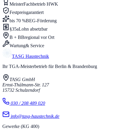
Meister
Fachbetrieb HWK
Festpreis
garantiert
bis 70 %
BEG-Förderung
§35a
Lohn absetzbar
B + BB
regional vor Ort
Wartung
& Service
TASG
Haustechnik
Ihr TGA-Meisterbetrieb für Berlin & Brandenburg
TASG GmbH
Ernst-Thälmann-Str. 127
15732
Schulzendorf
030 / 208 489 020
info@tasg-haustechnik.de
Gewerke (KG 400)