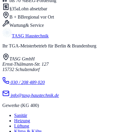
bis 70 %
BEG-Förderung
§35a
Lohn absetzbar
B + BB
regional vor Ort
Wartung
& Service
TASG
Haustechnik
Ihr TGA-Meisterbetrieb für Berlin & Brandenburg
TASG GmbH
Ernst-Thälmann-Str. 127
15732
Schulzendorf
030 / 208 489 020
info@tasg-haustechnik.de
Gewerke (KG 400)
Sanitär
Heizung
Lüftung
Klima & Kälte