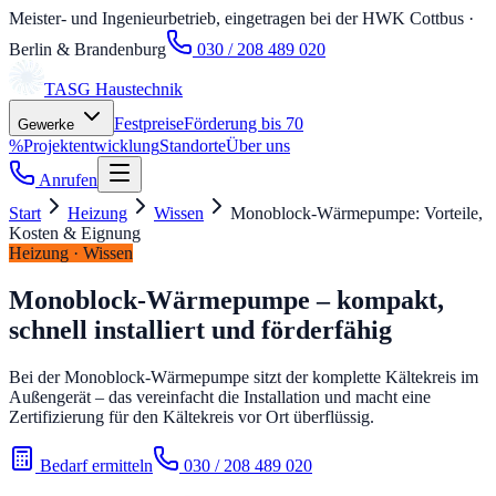
Meister- und Ingenieurbetrieb, eingetragen bei der HWK Cottbus
·
Berlin & Brandenburg
030 / 208 489 020
TASG
Haustechnik
Festpreise
Förderung bis 70
Gewerke
%
Projektentwicklung
Standorte
Über uns
Anrufen
Start
Heizung
Wissen
Monoblock-Wärmepumpe: Vorteile,
Kosten & Eignung
Heizung · Wissen
Monoblock-Wärmepumpe – kompakt,
schnell installiert und förderfähig
Bei der Monoblock-Wärmepumpe sitzt der komplette Kältekreis im
Außengerät – das vereinfacht die Installation und macht eine
Zertifizierung für den Kältekreis vor Ort überflüssig.
Bedarf ermitteln
030 / 208 489 020