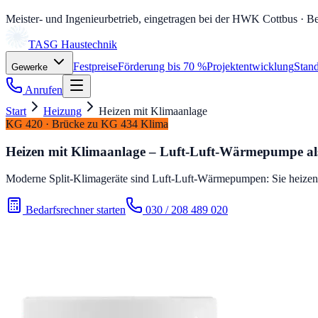
Meister- und Ingenieurbetrieb, eingetragen bei der HWK Cottbus
· Be
TASG
Haustechnik
Festpreise
Förderung bis 70 %
Projektentwicklung
Stand
Gewerke
Anrufen
Start
Heizung
Heizen mit Klimaanlage
KG 420 · Brücke zu KG 434 Klima
Heizen mit Klimaanlage – Luft-Luft-Wärmepumpe als
Moderne Split-Klimageräte sind Luft-Luft-Wärmepumpen: Sie heizen 
Bedarfsrechner starten
030 / 208 489 020