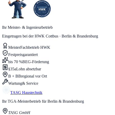
Ihr Meister- & Ingenieurbetrieb
Eingetragen bei der HWK Cottbus · Berlin & Brandenburg
Meister
Fachbetrieb HWK
Festpreis
garantiert
bis 70 %
BEG-Förderung
§35a
Lohn absetzbar
B + BB
regional vor Ort
Wartung
& Service
TASG
Haustechnik
Ihr TGA-Meisterbetrieb für Berlin & Brandenburg
TASG GmbH