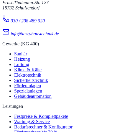
Ernst-Thälmann-Str. 127
15732
Schulzendorf
030 / 208 489 020
info@tasg-haustechnik.de
Gewerke (KG 400)
Sanitär
Heizung
Lüftung
Klima & Kälte
Elektrotechnik
Sicherheitstechnik
Förderanlagen
Spezialanlagen
Gebäudeautomation
Leistungen
Festpreise & Komplettpakete
Wartung & Service
Bedarfsrechner & Konfigurator