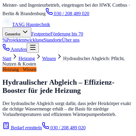
Meister- und Ingenieurbetrieb, eingetragen bei der HWK Cottbus
·
Berlin & Brandenburg
030 / 208 489 020
TASG
Haustechnik
Festpreise
Förderung bis 70
Gewerke
%
Projektentwicklung
Standorte
Über uns
Anrufen
Start
Heizung
Wissen
Hydraulischer Abgleich: Pflicht,
Nutzen & Kosten
Heizung · Wissen
Hydraulischer Abgleich – Effizienz-
Booster für jede Heizung
Der hydraulische Abgleich sorgt dafür, dass jeder Heizkörper exakt
die richtige Wassermenge erhält – die Basis für niedrige
Vorlauftemperaturen und effizienten Wärmepumpenbetrieb.
Bedarf ermitteln
030 / 208 489 020