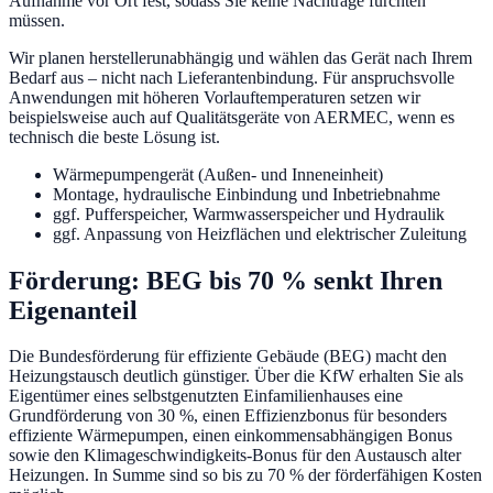
Aufnahme vor Ort fest, sodass Sie keine Nachträge fürchten
müssen.
Wir planen herstellerunabhängig und wählen das Gerät nach Ihrem
Bedarf aus – nicht nach Lieferantenbindung. Für anspruchsvolle
Anwendungen mit höheren Vorlauftemperaturen setzen wir
beispielsweise auch auf Qualitätsgeräte von AERMEC, wenn es
technisch die beste Lösung ist.
Wärmepumpengerät (Außen- und Inneneinheit)
Montage, hydraulische Einbindung und Inbetriebnahme
ggf. Pufferspeicher, Warmwasserspeicher und Hydraulik
ggf. Anpassung von Heizflächen und elektrischer Zuleitung
Förderung: BEG bis 70 % senkt Ihren
Eigenanteil
Die Bundesförderung für effiziente Gebäude (BEG) macht den
Heizungstausch deutlich günstiger. Über die KfW erhalten Sie als
Eigentümer eines selbstgenutzten Einfamilienhauses eine
Grundförderung von 30 %, einen Effizienzbonus für besonders
effiziente Wärmepumpen, einen einkommensabhängigen Bonus
sowie den Klimageschwindigkeits-Bonus für den Austausch alter
Heizungen. In Summe sind so bis zu 70 % der förderfähigen Kosten