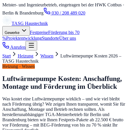
Meister- und Ingenieurbetrieb, eingetragen bei der HWK Cottbus
·
Berlin & Brandenburg
030 / 208 489 020
TASG
Haustechnik
Festpreise
Förderung bis 70
Gewerke
%
Projektentwicklung
Standorte
Über uns
Anrufen
Start
Heizung
Wissen
Luftwärmepumpe Kosten 2026 –
TASG Haustechnik
Heizung · Wissen
Luftwärmepumpe Kosten: Anschaffung,
Montage und Förderung im Überblick
Was kostet eine Luftwärmepumpe wirklich – und wie viel bleibt
nach Förderung übrig? Wir zeigen Ihnen transparent, womit Sie für
Anschaffung, Montage und Betrieb rechnen sollten. Als
herstellerunabhängiger TGA-Meisterbetrieb für Berlin und
Brandenburg bieten wir Ihnen Festpreis-Pakete ab 22.500 € brutto
vor Förderung – mit BEG-Förderung von bis zu 70 % sinkt Ihr