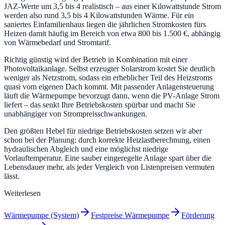
JAZ-Werte um 3,5 bis 4 realistisch – aus einer Kilowattstunde Strom
werden also rund 3,5 bis 4 Kilowattstunden Wärme. Für ein
saniertes Einfamilienhaus liegen die jährlichen Stromkosten fürs
Heizen damit häufig im Bereich von etwa 800 bis 1.500 €, abhängig
von Wärmebedarf und Stromtarif.
Richtig günstig wird der Betrieb in Kombination mit einer
Photovoltaikanlage. Selbst erzeugter Solarstrom kostet Sie deutlich
weniger als Netzstrom, sodass ein erheblicher Teil des Heizstroms
quasi vom eigenen Dach kommt. Mit passender Anlagensteuerung
läuft die Wärmepumpe bevorzugt dann, wenn die PV-Anlage Strom
liefert – das senkt Ihre Betriebskosten spürbar und macht Sie
unabhängiger von Strompreisschwankungen.
Den größten Hebel für niedrige Betriebskosten setzen wir aber
schon bei der Planung: durch korrekte Heizlastberechnung, einen
hydraulischen Abgleich und eine möglichst niedrige
Vorlauftemperatur. Eine sauber eingeregelte Anlage spart über die
Lebensdauer mehr, als jeder Vergleich von Listenpreisen vermuten
lässt.
Weiterlesen
Wärmepumpe (System)
Festpreise Wärmepumpe
Förderung