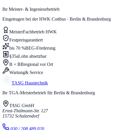
Ihr Meister- & Ingenieurbetrieb
Eingetragen bei der HWK Cottbus · Berlin & Brandenburg
Meister
Fachbetrieb HWK
Festpreis
garantiert
bis 70 %
BEG-Förderung
§35a
Lohn absetzbar
B + BB
regional vor Ort
Wartung
& Service
TASG
Haustechnik
Ihr TGA-Meisterbetrieb für Berlin & Brandenburg
TASG GmbH
Ernst-Thälmann-Str. 127
15732
Schulzendorf
030 / 208 489 020