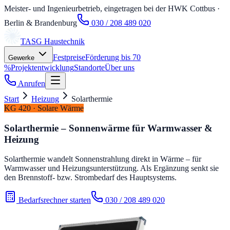
Meister- und Ingenieurbetrieb, eingetragen bei der HWK Cottbus
·
Berlin & Brandenburg
030 / 208 489 020
TASG
Haustechnik
Festpreise
Förderung bis 70
Gewerke
%
Projektentwicklung
Standorte
Über uns
Anrufen
Start
Heizung
Solarthermie
KG 420 · Solare Wärme
Solarthermie – Sonnenwärme für Warmwasser &
Heizung
Solarthermie wandelt Sonnenstrahlung direkt in Wärme – für
Warmwasser und Heizungsunterstützung. Als Ergänzung senkt sie
den Brennstoff- bzw. Strombedarf des Hauptsystems.
Bedarfsrechner starten
030 / 208 489 020