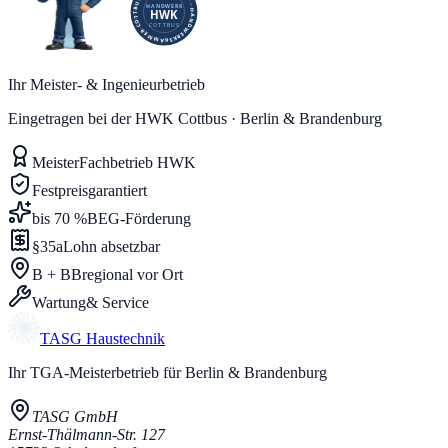
Ihr Meister- & Ingenieurbetrieb
Eingetragen bei der HWK Cottbus · Berlin & Brandenburg
Meister
Fachbetrieb HWK
Festpreis
garantiert
bis 70 %
BEG-Förderung
§35a
Lohn absetzbar
B + BB
regional vor Ort
Wartung
& Service
TASG
Haustechnik
Ihr TGA-Meisterbetrieb für Berlin & Brandenburg
TASG GmbH
Ernst-Thälmann-Str. 127