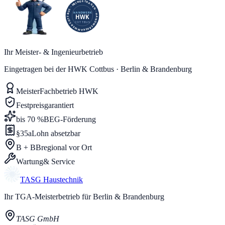
Ihr Meister- & Ingenieurbetrieb
Eingetragen bei der HWK Cottbus · Berlin & Brandenburg
Meister
Fachbetrieb HWK
Festpreis
garantiert
bis 70 %
BEG-Förderung
§35a
Lohn absetzbar
B + BB
regional vor Ort
Wartung
& Service
TASG
Haustechnik
Ihr TGA-Meisterbetrieb für Berlin & Brandenburg
TASG GmbH