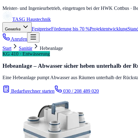
Meister- und Ingenieurbetrieb, eingetragen bei der HWK Cottbus
· Be
TASG
Haustechnik
Festpreise
Förderung bis 70 %
Projektentwicklung
Stand
Gewerke
Anrufen
Start
Sanitär
Hebeanlage
KG 410 · Entwässerung
Hebeanlage – Abwasser sicher heben unterhalb der 
Eine Hebeanlage pumpt Abwasser aus Räumen unterhalb der Rückstau
Bedarfsrechner starten
030 / 208 489 020