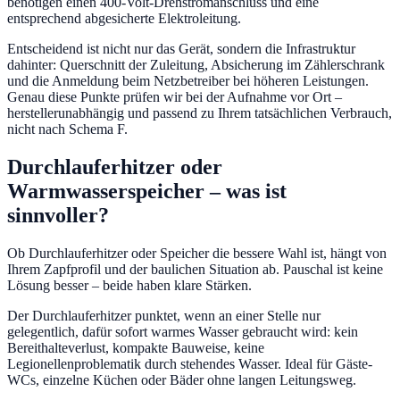
benötigen einen 400-Volt-Drehstromanschluss und eine
entsprechend abgesicherte Elektroleitung.
Entscheidend ist nicht nur das Gerät, sondern die Infrastruktur
dahinter: Querschnitt der Zuleitung, Absicherung im Zählerschrank
und die Anmeldung beim Netzbetreiber bei höheren Leistungen.
Genau diese Punkte prüfen wir bei der Aufnahme vor Ort –
herstellerunabhängig und passend zu Ihrem tatsächlichen Verbrauch,
nicht nach Schema F.
Durchlauferhitzer oder
Warmwasserspeicher – was ist
sinnvoller?
Ob Durchlauferhitzer oder Speicher die bessere Wahl ist, hängt von
Ihrem Zapfprofil und der baulichen Situation ab. Pauschal ist keine
Lösung besser – beide haben klare Stärken.
Der Durchlauferhitzer punktet, wenn an einer Stelle nur
gelegentlich, dafür sofort warmes Wasser gebraucht wird: kein
Bereithalteverlust, kompakte Bauweise, keine
Legionellenproblematik durch stehendes Wasser. Ideal für Gäste-
WCs, einzelne Küchen oder Bäder ohne langen Leitungsweg.