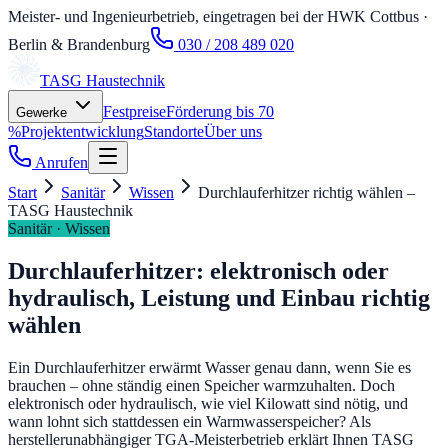
Meister- und Ingenieurbetrieb, eingetragen bei der HWK Cottbus
·
Berlin & Brandenburg
030 / 208 489 020
TASG
Haustechnik
Festpreise
Förderung bis 70
Gewerke
%
Projektentwicklung
Standorte
Über uns
Anrufen
Start
Sanitär
Wissen
Durchlauferhitzer richtig wählen –
TASG Haustechnik
Sanitär · Wissen
Durchlauferhitzer: elektronisch oder
hydraulisch, Leistung und Einbau richtig
wählen
Ein Durchlauferhitzer erwärmt Wasser genau dann, wenn Sie es
brauchen – ohne ständig einen Speicher warmzuhalten. Doch
elektronisch oder hydraulisch, wie viel Kilowatt sind nötig, und
wann lohnt sich stattdessen ein Warmwasserspeicher? Als
herstellerunabhängiger TGA-Meisterbetrieb erklärt Ihnen TASG