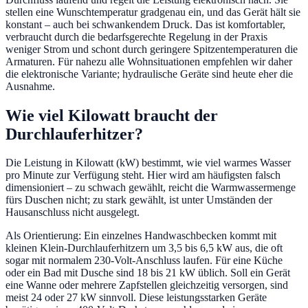
stellen eine Wunschtemperatur gradgenau ein, und das Gerät hält sie
konstant – auch bei schwankendem Druck. Das ist komfortabler,
verbraucht durch die bedarfsgerechte Regelung in der Praxis
weniger Strom und schont durch geringere Spitzentemperaturen die
Armaturen. Für nahezu alle Wohnsituationen empfehlen wir daher
die elektronische Variante; hydraulische Geräte sind heute eher die
Ausnahme.
Wie viel Kilowatt braucht der
Durchlauferhitzer?
Die Leistung in Kilowatt (kW) bestimmt, wie viel warmes Wasser
pro Minute zur Verfügung steht. Hier wird am häufigsten falsch
dimensioniert – zu schwach gewählt, reicht die Warmwassermenge
fürs Duschen nicht; zu stark gewählt, ist unter Umständen der
Hausanschluss nicht ausgelegt.
Als Orientierung: Ein einzelnes Handwaschbecken kommt mit
kleinen Klein-Durchlauferhitzern um 3,5 bis 6,5 kW aus, die oft
sogar mit normalem 230-Volt-Anschluss laufen. Für eine Küche
oder ein Bad mit Dusche sind 18 bis 21 kW üblich. Soll ein Gerät
eine Wanne oder mehrere Zapfstellen gleichzeitig versorgen, sind
meist 24 oder 27 kW sinnvoll. Diese leistungsstarken Geräte