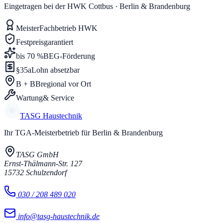
Eingetragen bei der HWK Cottbus · Berlin & Brandenburg
Meister
Fachbetrieb HWK
Festpreis
garantiert
bis 70 %
BEG-Förderung
§35a
Lohn absetzbar
B + BB
regional vor Ort
Wartung
& Service
TASG
Haustechnik
Ihr TGA-Meisterbetrieb für Berlin & Brandenburg
TASG GmbH
Ernst-Thälmann-Str. 127
15732
Schulzendorf
030 / 208 489 020
info@tasg-haustechnik.de