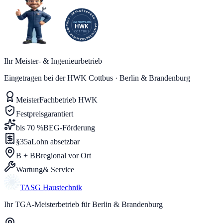
Ihr Meister- & Ingenieurbetrieb
Eingetragen bei der HWK Cottbus · Berlin & Brandenburg
Meister
Fachbetrieb HWK
Festpreis
garantiert
bis 70 %
BEG-Förderung
§35a
Lohn absetzbar
B + BB
regional vor Ort
Wartung
& Service
TASG
Haustechnik
Ihr TGA-Meisterbetrieb für Berlin & Brandenburg