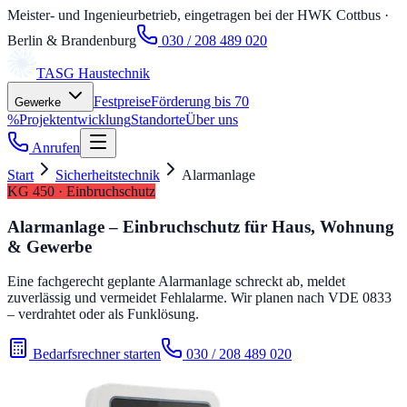
Meister- und Ingenieurbetrieb, eingetragen bei der HWK Cottbus
·
Berlin & Brandenburg
030 / 208 489 020
TASG
Haustechnik
Festpreise
Förderung bis 70
Gewerke
%
Projektentwicklung
Standorte
Über uns
Anrufen
Start
Sicherheitstechnik
Alarmanlage
KG 450 · Einbruchschutz
Alarmanlage – Einbruchschutz für Haus, Wohnung
& Gewerbe
Eine fachgerecht geplante Alarmanlage schreckt ab, meldet
zuverlässig und vermeidet Fehlalarme. Wir planen nach VDE 0833
– verdrahtet oder als Funklösung.
Bedarfsrechner starten
030 / 208 489 020