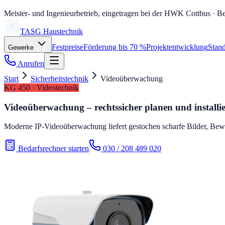
Meister- und Ingenieurbetrieb, eingetragen bei der HWK Cottbus
· Be
TASG
Haustechnik
Festpreise
Förderung bis 70 %
Projektentwicklung
Stand
Gewerke
Anrufen
Start
Sicherheitstechnik
Videoüberwachung
KG 450 · Videotechnik
Videoüberwachung – rechtssicher planen und installi
Moderne IP-Videoüberwachung liefert gestochen scharfe Bilder, Be
Bedarfsrechner starten
030 / 208 489 020