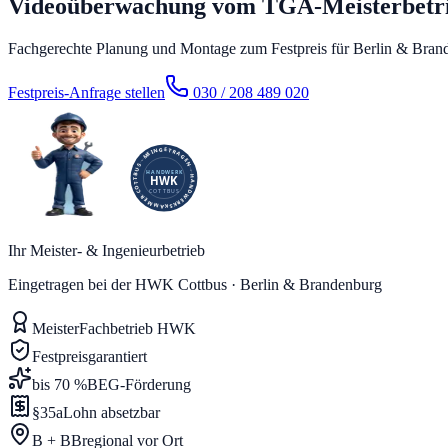
Videoüberwachung vom TGA-Meisterbetr
Fachgerechte Planung und Montage zum Festpreis für Berlin & Bran
Festpreis-Anfrage stellen
030 / 208 489 020
Ihr Meister- & Ingenieurbetrieb
Eingetragen bei der HWK Cottbus · Berlin & Brandenburg
Meister
Fachbetrieb HWK
Festpreis
garantiert
bis 70 %
BEG-Förderung
§35a
Lohn absetzbar
B + BB
regional vor Ort