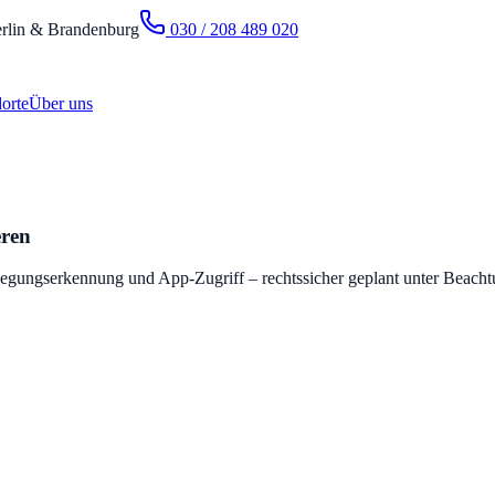
rlin & Brandenburg
030 / 208 489 020
orte
Über uns
eren
wegungserkennung und App-Zugriff – rechtssicher geplant unter Bea