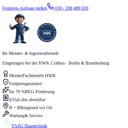
Festpreis-Anfrage stellen
030 / 208 489 020
Ihr Meister- & Ingenieurbetrieb
Eingetragen bei der HWK Cottbus · Berlin & Brandenburg
Meister
Fachbetrieb HWK
Festpreis
garantiert
bis 70 %
BEG-Förderung
§35a
Lohn absetzbar
B + BB
regional vor Ort
Wartung
& Service
TASG
Haustechnik