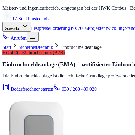
Meister- und Ingenieurbetrieb, eingetragen bei der HWK Cottbus
· Be
TASG
Haustechnik
Festpreise
Förderung bis 70 %
Projektentwicklung
Stand
Gewerke
Anrufen
Start
Sicherheitstechnik
Einbruchmeldeanlage
KG 450 · Einbruchschutz (B2B)
Einbruchmeldeanlage (EMA) – zertifizierter Einbruc
Die Einbruchmeldeanlage ist die technische Grundlage professionel
Bedarfsrechner starten
030 / 208 489 020