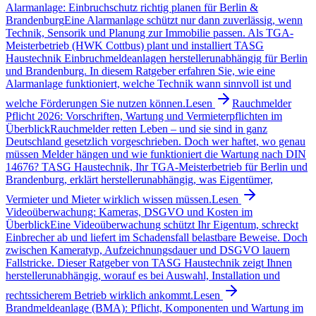
Alarmanlage: Einbruchschutz richtig planen für Berlin &
Brandenburg
Eine Alarmanlage schützt nur dann zuverlässig, wenn
Technik, Sensorik und Planung zur Immobilie passen. Als TGA-
Meisterbetrieb (HWK Cottbus) plant und installiert TASG
Haustechnik Einbruchmeldeanlagen herstellerunabhängig für Berlin
und Brandenburg. In diesem Ratgeber erfahren Sie, wie eine
Alarmanlage funktioniert, welche Technik wann sinnvoll ist und
welche Förderungen Sie nutzen können.
Lesen
Rauchmelder
Pflicht 2026: Vorschriften, Wartung und Vermieterpflichten im
Überblick
Rauchmelder retten Leben – und sie sind in ganz
Deutschland gesetzlich vorgeschrieben. Doch wer haftet, wo genau
müssen Melder hängen und wie funktioniert die Wartung nach DIN
14676? TASG Haustechnik, Ihr TGA-Meisterbetrieb für Berlin und
Brandenburg, erklärt herstellerunabhängig, was Eigentümer,
Vermieter und Mieter wirklich wissen müssen.
Lesen
Videoüberwachung: Kameras, DSGVO und Kosten im
Überblick
Eine Videoüberwachung schützt Ihr Eigentum, schreckt
Einbrecher ab und liefert im Schadensfall belastbare Beweise. Doch
zwischen Kameratyp, Aufzeichnungsdauer und DSGVO lauern
Fallstricke. Dieser Ratgeber von TASG Haustechnik zeigt Ihnen
herstellerunabhängig, worauf es bei Auswahl, Installation und
rechtssicherem Betrieb wirklich ankommt.
Lesen
Brandmeldeanlage (BMA): Pflicht, Komponenten und Wartung im