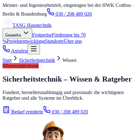
Meister- und Ingenieurbetrieb, eingetragen bei der HWK Cottbus
·
Berlin & Brandenburg
030 / 208 489 020
TASG
Haustechnik
Festpreise
Förderung bis 70
Gewerke
%
Projektentwicklung
Standorte
Über uns
Anrufen
Start
Sicherheitstechnik
Wissen
Wissensdatenbank
Sicherheitstechnik – Wissen & Ratgeber
Fundiert, herstellerunabhängig und praxisnah: die wichtigsten
Ratgeber und alle Systeme im Überblick.
Bedarf ermitteln
030 / 208 489 020