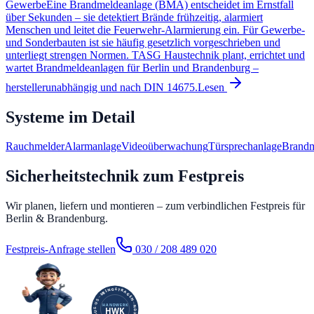
Gewerbe
Eine Brandmeldeanlage (BMA) entscheidet im Ernstfall
über Sekunden – sie detektiert Brände frühzeitig, alarmiert
Menschen und leitet die Feuerwehr-Alarmierung ein. Für Gewerbe-
und Sonderbauten ist sie häufig gesetzlich vorgeschrieben und
unterliegt strengen Normen. TASG Haustechnik plant, errichtet und
wartet Brandmeldeanlagen für Berlin und Brandenburg –
herstellerunabhängig und nach DIN 14675.
Lesen
Systeme im Detail
Rauchmelder
Alarmanlage
Videoüberwachung
Türsprechanlage
Brandm
Sicherheitstechnik zum Festpreis
Wir planen, liefern und montieren – zum verbindlichen Festpreis für
Berlin & Brandenburg.
Festpreis-Anfrage stellen
030 / 208 489 020