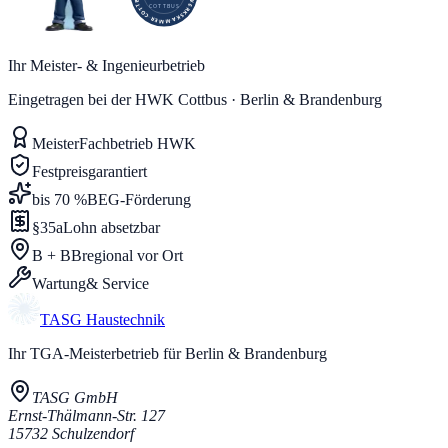
Ihr Meister- & Ingenieurbetrieb
Eingetragen bei der HWK Cottbus · Berlin & Brandenburg
Meister
Fachbetrieb HWK
Festpreis
garantiert
bis 70 %
BEG-Förderung
§35a
Lohn absetzbar
B + BB
regional vor Ort
Wartung
& Service
TASG
Haustechnik
Ihr TGA-Meisterbetrieb für Berlin & Brandenburg
TASG GmbH
Ernst-Thälmann-Str. 127
15732
Schulzendorf