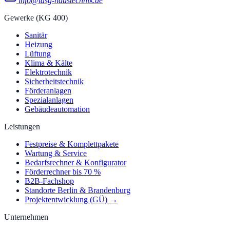
info@tasg-haustechnik.de
Gewerke (KG 400)
Sanitär
Heizung
Lüftung
Klima & Kälte
Elektrotechnik
Sicherheitstechnik
Förderanlagen
Spezialanlagen
Gebäudeautomation
Leistungen
Festpreise & Komplettpakete
Wartung & Service
Bedarfsrechner & Konfigurator
Förderrechner bis 70 %
B2B-Fachshop
Standorte Berlin & Brandenburg
Projektentwicklung (GÜ) →
Unternehmen