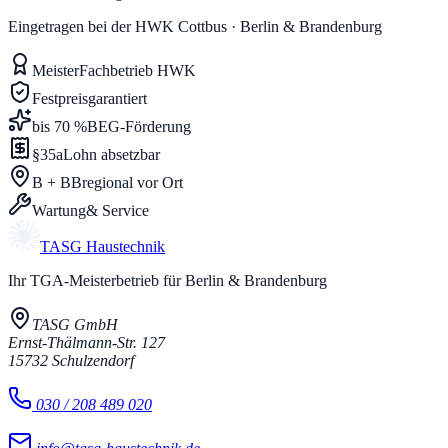
Eingetragen bei der HWK Cottbus · Berlin & Brandenburg
Meister
Fachbetrieb HWK
Festpreis
garantiert
bis 70 %
BEG-Förderung
§35a
Lohn absetzbar
B + BB
regional vor Ort
Wartung
& Service
TASG
Haustechnik
Ihr TGA-Meisterbetrieb für Berlin & Brandenburg
TASG GmbH
Ernst-Thälmann-Str. 127
15732
Schulzendorf
030 / 208 489 020