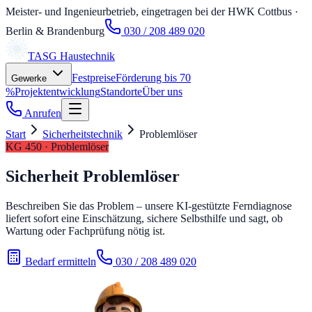
Meister- und Ingenieurbetrieb, eingetragen bei der HWK Cottbus
·
Berlin & Brandenburg
030 / 208 489 020
TASG
Haustechnik
Festpreise
Förderung bis 70
Gewerke
%
Projektentwicklung
Standorte
Über uns
Anrufen
Start
Sicherheitstechnik
Problemlöser
KG 450 · Problemlöser
Sicherheit Problemlöser
Beschreiben Sie das Problem – unsere KI-gestützte Ferndiagnose
liefert sofort eine Einschätzung, sichere Selbsthilfe und sagt, ob
Wartung oder Fachprüfung nötig ist.
Bedarf ermitteln
030 / 208 489 020