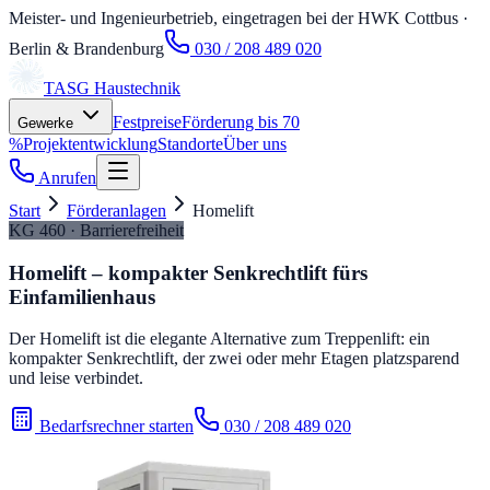
Meister- und Ingenieurbetrieb, eingetragen bei der HWK Cottbus
·
Berlin & Brandenburg
030 / 208 489 020
TASG
Haustechnik
Festpreise
Förderung bis 70
Gewerke
%
Projektentwicklung
Standorte
Über uns
Anrufen
Start
Förderanlagen
Homelift
KG 460 · Barrierefreiheit
Homelift – kompakter Senkrechtlift fürs
Einfamilienhaus
Der Homelift ist die elegante Alternative zum Treppenlift: ein
kompakter Senkrechtlift, der zwei oder mehr Etagen platzsparend
und leise verbindet.
Bedarfsrechner starten
030 / 208 489 020