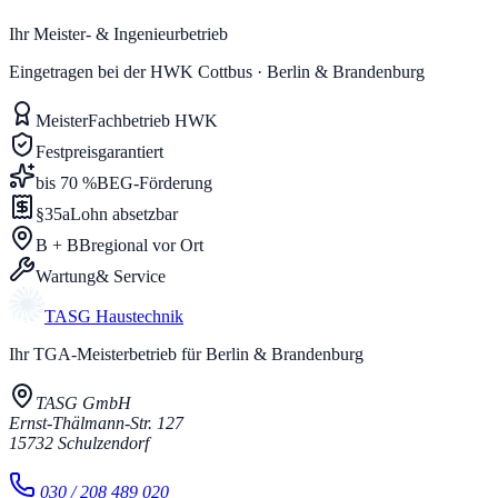
Ihr Meister- & Ingenieurbetrieb
Eingetragen bei der HWK Cottbus · Berlin & Brandenburg
Meister
Fachbetrieb HWK
Festpreis
garantiert
bis 70 %
BEG-Förderung
§35a
Lohn absetzbar
B + BB
regional vor Ort
Wartung
& Service
TASG
Haustechnik
Ihr TGA-Meisterbetrieb für Berlin & Brandenburg
TASG GmbH
Ernst-Thälmann-Str. 127
15732
Schulzendorf
030 / 208 489 020