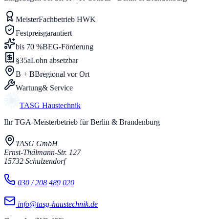
Meister
Fachbetrieb HWK
Festpreis
garantiert
bis 70 %
BEG-Förderung
§35a
Lohn absetzbar
B + BB
regional vor Ort
Wartung
& Service
TASG
Haustechnik
Ihr TGA-Meisterbetrieb für Berlin & Brandenburg
TASG GmbH
Ernst-Thälmann-Str. 127
15732
Schulzendorf
030 / 208 489 020
info@tasg-haustechnik.de