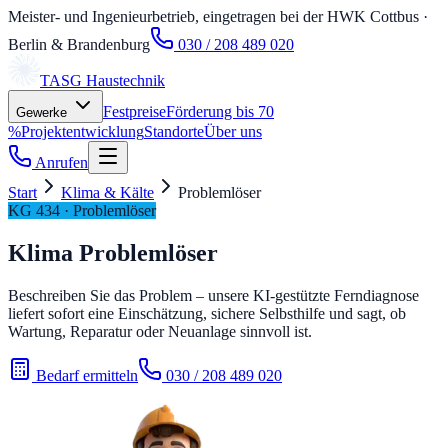
Meister- und Ingenieurbetrieb, eingetragen bei der HWK Cottbus
·
Berlin & Brandenburg
030 / 208 489 020
TASG
Haustechnik
Festpreise
Förderung bis 70
Gewerke
%
Projektentwicklung
Standorte
Über uns
Anrufen
Start
Klima & Kälte
Problemlöser
KG 434 · Problemlöser
Klima Problemlöser
Beschreiben Sie das Problem – unsere KI-gestützte Ferndiagnose
liefert sofort eine Einschätzung, sichere Selbsthilfe und sagt, ob
Wartung, Reparatur oder Neuanlage sinnvoll ist.
Bedarf ermitteln
030 / 208 489 020