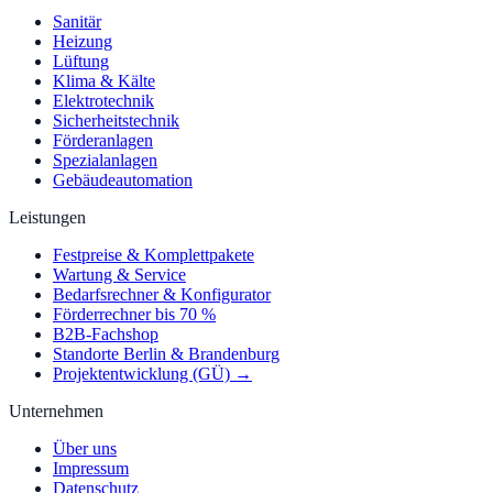
Sanitär
Heizung
Lüftung
Klima & Kälte
Elektrotechnik
Sicherheitstechnik
Förderanlagen
Spezialanlagen
Gebäudeautomation
Leistungen
Festpreise & Komplettpakete
Wartung & Service
Bedarfsrechner & Konfigurator
Förderrechner bis 70 %
B2B-Fachshop
Standorte Berlin & Brandenburg
Projektentwicklung (GÜ) →
Unternehmen
Über uns
Impressum
Datenschutz