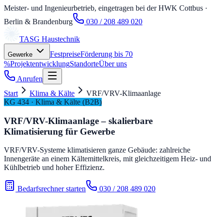
Meister- und Ingenieurbetrieb, eingetragen bei der HWK Cottbus
·
Berlin & Brandenburg
030 / 208 489 020
TASG
Haustechnik
Festpreise
Förderung bis 70
Gewerke
%
Projektentwicklung
Standorte
Über uns
Anrufen
Start
Klima & Kälte
VRF/VRV-Klimaanlage
KG 434 · Klima & Kälte (B2B)
VRF/VRV-Klimaanlage – skalierbare
Klimatisierung für Gewerbe
VRF/VRV-Systeme klimatisieren ganze Gebäude: zahlreiche
Innengeräte an einem Kältemittelkreis, mit gleichzeitigem Heiz- und
Kühlbetrieb und hoher Effizienz.
Bedarfsrechner starten
030 / 208 489 020