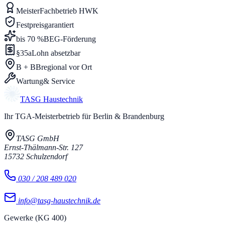
Meister
Fachbetrieb HWK
Festpreis
garantiert
bis 70 %
BEG-Förderung
§35a
Lohn absetzbar
B + BB
regional vor Ort
Wartung
& Service
TASG
Haustechnik
Ihr TGA-Meisterbetrieb für Berlin & Brandenburg
TASG GmbH
Ernst-Thälmann-Str. 127
15732
Schulzendorf
030 / 208 489 020
info@tasg-haustechnik.de
Gewerke (KG 400)