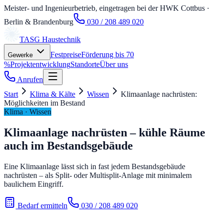
Meister- und Ingenieurbetrieb, eingetragen bei der HWK Cottbus
·
Berlin & Brandenburg
030 / 208 489 020
TASG
Haustechnik
Festpreise
Förderung bis 70
Gewerke
%
Projektentwicklung
Standorte
Über uns
Anrufen
Start
Klima & Kälte
Wissen
Klimaanlage nachrüsten:
Möglichkeiten im Bestand
Klima · Wissen
Klimaanlage nachrüsten – kühle Räume
auch im Bestandsgebäude
Eine Klimaanlage lässt sich in fast jedem Bestandsgebäude
nachrüsten – als Split- oder Multisplit-Anlage mit minimalem
baulichem Eingriff.
Bedarf ermitteln
030 / 208 489 020