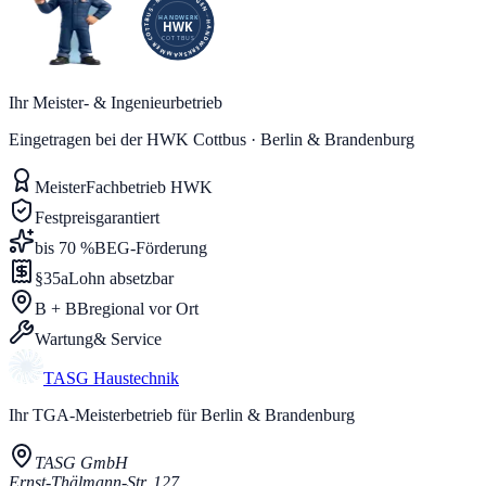
Ihr Meister- & Ingenieurbetrieb
Eingetragen bei der HWK Cottbus · Berlin & Brandenburg
Meister
Fachbetrieb HWK
Festpreis
garantiert
bis 70 %
BEG-Förderung
§35a
Lohn absetzbar
B + BB
regional vor Ort
Wartung
& Service
TASG
Haustechnik
Ihr TGA-Meisterbetrieb für Berlin & Brandenburg
TASG GmbH
Ernst-Thälmann-Str. 127