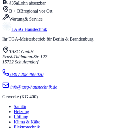
§35a
Lohn absetzbar
B + BB
regional vor Ort
Wartung
& Service
TASG
Haustechnik
Ihr TGA-Meisterbetrieb für Berlin & Brandenburg
TASG GmbH
Ernst-Thälmann-Str. 127
15732
Schulzendorf
030 / 208 489 020
info@tasg-haustechnik.de
Gewerke (KG 400)
Sanitär
Heizung
Lüftung
Klima & Kälte
Elektrotechnik