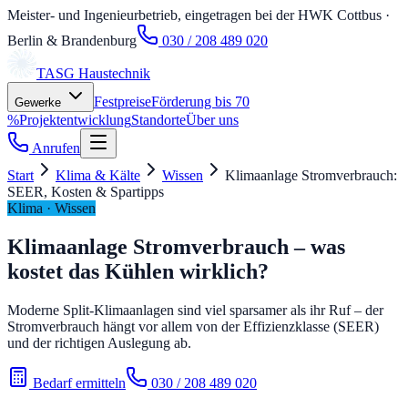
Meister- und Ingenieurbetrieb, eingetragen bei der HWK Cottbus
·
Berlin & Brandenburg
030 / 208 489 020
TASG
Haustechnik
Festpreise
Förderung bis 70
Gewerke
%
Projektentwicklung
Standorte
Über uns
Anrufen
Start
Klima & Kälte
Wissen
Klimaanlage Stromverbrauch:
SEER, Kosten & Spartipps
Klima · Wissen
Klimaanlage Stromverbrauch – was
kostet das Kühlen wirklich?
Moderne Split-Klimaanlagen sind viel sparsamer als ihr Ruf – der
Stromverbrauch hängt vor allem von der Effizienzklasse (SEER)
und der richtigen Auslegung ab.
Bedarf ermitteln
030 / 208 489 020