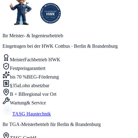
Ihr Meister- & Ingenieurbetrieb
Eingetragen bei der HWK Cottbus · Berlin & Brandenburg
Meister
Fachbetrieb HWK
Festpreis
garantiert
bis 70 %
BEG-Förderung
§35a
Lohn absetzbar
B + BB
regional vor Ort
Wartung
& Service
TASG
Haustechnik
Ihr TGA-Meisterbetrieb für Berlin & Brandenburg
TASG GmbH