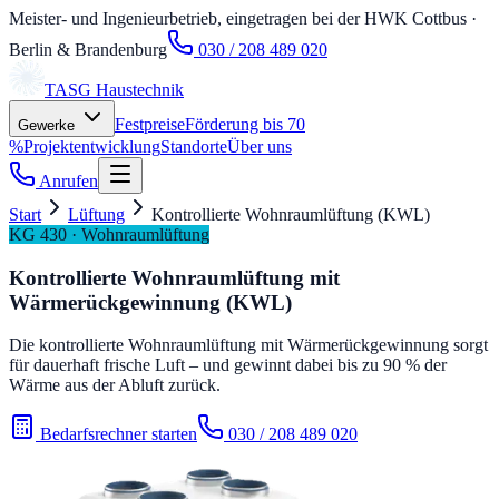
Meister- und Ingenieurbetrieb, eingetragen bei der HWK Cottbus
·
Berlin & Brandenburg
030 / 208 489 020
TASG
Haustechnik
Festpreise
Förderung bis 70
Gewerke
%
Projektentwicklung
Standorte
Über uns
Anrufen
Start
Lüftung
Kontrollierte Wohnraumlüftung (KWL)
KG 430 · Wohnraumlüftung
Kontrollierte Wohnraumlüftung mit
Wärmerückgewinnung (KWL)
Die kontrollierte Wohnraumlüftung mit Wärmerückgewinnung sorgt
für dauerhaft frische Luft – und gewinnt dabei bis zu 90 % der
Wärme aus der Abluft zurück.
Bedarfsrechner starten
030 / 208 489 020