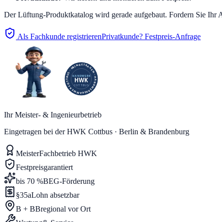
Der
Lüftung
-Produktkatalog wird gerade aufgebaut. Fordern Sie Ihr 
Als Fachkunde registrieren
Privatkunde? Festpreis-Anfrage
Ihr Meister- & Ingenieurbetrieb
Eingetragen bei der HWK Cottbus · Berlin & Brandenburg
Meister
Fachbetrieb HWK
Festpreis
garantiert
bis 70 %
BEG-Förderung
§35a
Lohn absetzbar
B + BB
regional vor Ort