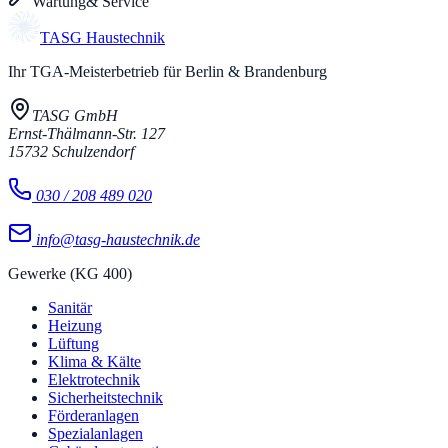
Wartung
& Service
TASG
Haustechnik
Ihr TGA-Meisterbetrieb für Berlin & Brandenburg
TASG GmbH
Ernst-Thälmann-Str. 127
15732
Schulzendorf
030 / 208 489 020
info@tasg-haustechnik.de
Gewerke (KG 400)
Sanitär
Heizung
Lüftung
Klima & Kälte
Elektrotechnik
Sicherheitstechnik
Förderanlagen
Spezialanlagen