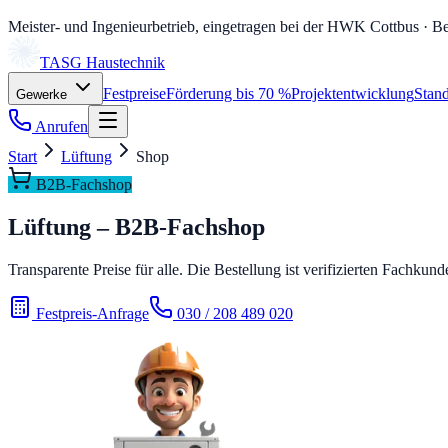
Meister- und Ingenieurbetrieb, eingetragen bei der HWK Cottbus
· Be
TASG
Haustechnik
Festpreise
Förderung bis 70 %
Projektentwicklung
Stand
Gewerke
Anrufen
Start
Lüftung
Shop
B2B-Fachshop
Lüftung – B2B-Fachshop
Transparente Preise für alle. Die Bestellung ist verifizierten Fachku
Festpreis-Anfrage
030 / 208 489 020