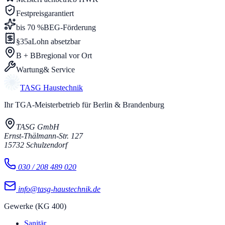
Festpreis
garantiert
bis 70 %
BEG-Förderung
§35a
Lohn absetzbar
B + BB
regional vor Ort
Wartung
& Service
TASG
Haustechnik
Ihr TGA-Meisterbetrieb für Berlin & Brandenburg
TASG GmbH
Ernst-Thälmann-Str. 127
15732
Schulzendorf
030 / 208 489 020
info@tasg-haustechnik.de
Gewerke (KG 400)
Sanitär