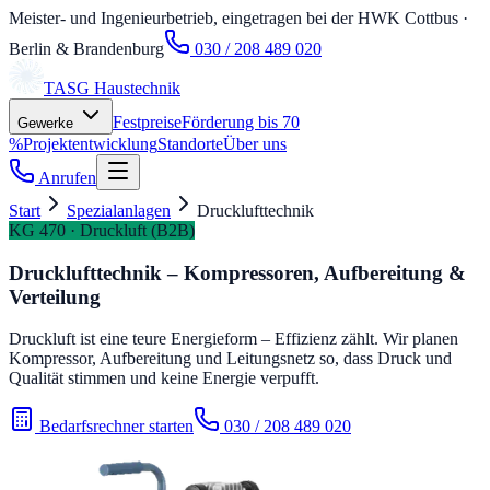
Meister- und Ingenieurbetrieb, eingetragen bei der HWK Cottbus
·
Berlin & Brandenburg
030 / 208 489 020
TASG
Haustechnik
Festpreise
Förderung bis 70
Gewerke
%
Projektentwicklung
Standorte
Über uns
Anrufen
Start
Spezialanlagen
Drucklufttechnik
KG 470 · Druckluft (B2B)
Drucklufttechnik – Kompressoren, Aufbereitung &
Verteilung
Druckluft ist eine teure Energieform – Effizienz zählt. Wir planen
Kompressor, Aufbereitung und Leitungsnetz so, dass Druck und
Qualität stimmen und keine Energie verpufft.
Bedarfsrechner starten
030 / 208 489 020