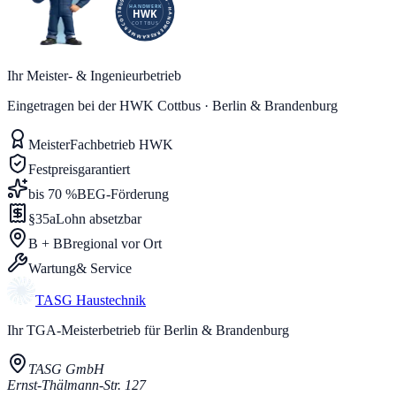
Ihr Meister- & Ingenieurbetrieb
Eingetragen bei der HWK Cottbus · Berlin & Brandenburg
Meister
Fachbetrieb HWK
Festpreis
garantiert
bis 70 %
BEG-Förderung
§35a
Lohn absetzbar
B + BB
regional vor Ort
Wartung
& Service
TASG
Haustechnik
Ihr TGA-Meisterbetrieb für Berlin & Brandenburg
TASG GmbH
Ernst-Thälmann-Str. 127