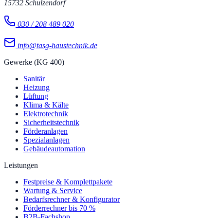
15732
Schulzendorf
030 / 208 489 020
info@tasg-haustechnik.de
Gewerke (KG 400)
Sanitär
Heizung
Lüftung
Klima & Kälte
Elektrotechnik
Sicherheitstechnik
Förderanlagen
Spezialanlagen
Gebäudeautomation
Leistungen
Festpreise & Komplettpakete
Wartung & Service
Bedarfsrechner & Konfigurator
Förderrechner bis 70 %
B2B-Fachshop