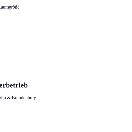
 Raumgröße.
rbetrieb
erlin & Brandenburg.