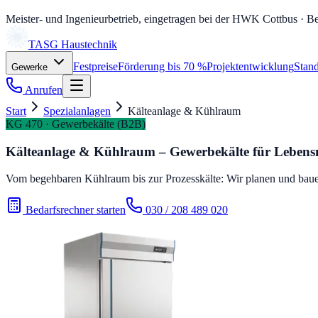
Meister- und Ingenieurbetrieb, eingetragen bei der HWK Cottbus
· Be
TASG
Haustechnik
Festpreise
Förderung bis 70 %
Projektentwicklung
Stand
Gewerke
Anrufen
Start
Spezialanlagen
Kälteanlage & Kühlraum
KG 470 · Gewerbekälte (B2B)
Kälteanlage & Kühlraum – Gewerbekälte für Lebensm
Vom begehbaren Kühlraum bis zur Prozesskälte: Wir planen und bauen 
Bedarfsrechner starten
030 / 208 489 020