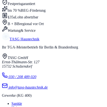
Festpreis
garantiert
bis 70 %
BEG-Förderung
§35a
Lohn absetzbar
B + BB
regional vor Ort
Wartung
& Service
TASG
Haustechnik
Ihr TGA-Meisterbetrieb für Berlin & Brandenburg
TASG GmbH
Ernst-Thälmann-Str. 127
15732
Schulzendorf
030 / 208 489 020
info@tasg-haustechnik.de
Gewerke (KG 400)
Sanitär