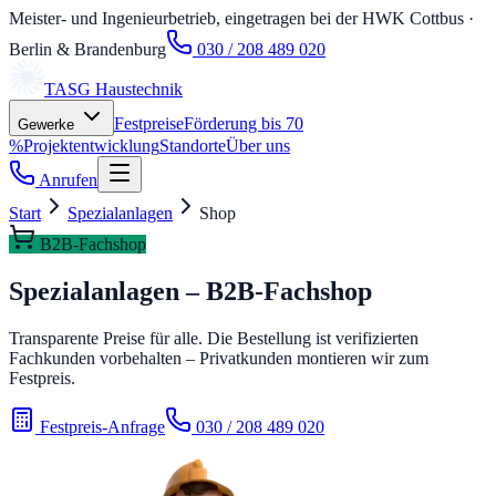
Meister- und Ingenieurbetrieb, eingetragen bei der HWK Cottbus
·
Berlin & Brandenburg
030 / 208 489 020
TASG
Haustechnik
Festpreise
Förderung bis 70
Gewerke
%
Projektentwicklung
Standorte
Über uns
Anrufen
Start
Spezialanlagen
Shop
B2B-Fachshop
Spezialanlagen – B2B-Fachshop
Transparente Preise für alle. Die Bestellung ist verifizierten
Fachkunden vorbehalten – Privatkunden montieren wir zum
Festpreis.
Festpreis-Anfrage
030 / 208 489 020