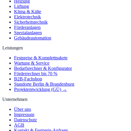
Heizung
Lüftung
Klima & Kälte
Elektrotechnik
Sicherheitstechnik
Förderanlagen
Spezialanlagen
Gebäudeautomation
Leistungen
Festpreise & Komplettpakete
Wartung & Service
Bedarfsrechner & Konfigurator
Förderrechner bis 70 %
B2B-Fachshop
Standorte Berlin & Brandenburg
Projektentwicklung (GÜ) →
Unternehmen
Über uns
Impressum
Datenschutz
AGB
Kontakt & Festpreis-Anfrage