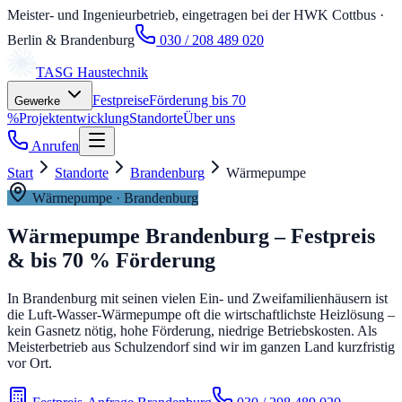
Meister- und Ingenieurbetrieb, eingetragen bei der HWK Cottbus
·
Berlin & Brandenburg
030 / 208 489 020
TASG
Haustechnik
Festpreise
Förderung bis 70
Gewerke
%
Projektentwicklung
Standorte
Über uns
Anrufen
Start
Standorte
Brandenburg
Wärmepumpe
Wärmepumpe
·
Brandenburg
Wärmepumpe Brandenburg – Festpreis
& bis 70 % Förderung
In Brandenburg mit seinen vielen Ein- und Zweifamilienhäusern ist
die Luft-Wasser-Wärmepumpe oft die wirtschaftlichste Heizlösung –
kein Gasnetz nötig, hohe Förderung, niedrige Betriebskosten. Als
Meisterbetrieb aus Schulzendorf sind wir im ganzen Land kurzfristig
vor Ort.