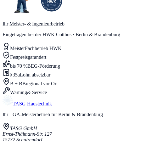
Ihr Meister- & Ingenieurbetrieb
Eingetragen bei der HWK Cottbus · Berlin & Brandenburg
Meister
Fachbetrieb HWK
Festpreis
garantiert
bis 70 %
BEG-Förderung
§35a
Lohn absetzbar
B + BB
regional vor Ort
Wartung
& Service
TASG
Haustechnik
Ihr TGA-Meisterbetrieb für Berlin & Brandenburg
TASG GmbH
Ernst-Thälmann-Str. 127
15732
Schulzendorf