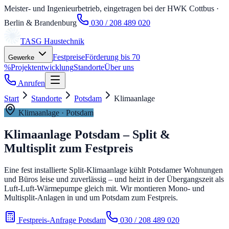
Meister- und Ingenieurbetrieb, eingetragen bei der HWK Cottbus
·
Berlin & Brandenburg
030 / 208 489 020
TASG
Haustechnik
Festpreise
Förderung bis 70
Gewerke
%
Projektentwicklung
Standorte
Über uns
Anrufen
Start
Standorte
Potsdam
Klimaanlage
Klimaanlage
·
Potsdam
Klimaanlage Potsdam – Split &
Multisplit zum Festpreis
Eine fest installierte Split-Klimaanlage kühlt Potsdamer Wohnungen
und Büros leise und zuverlässig – und heizt in der Übergangszeit als
Luft-Luft-Wärmepumpe gleich mit. Wir montieren Mono- und
Multisplit-Anlagen in und um Potsdam zum Festpreis.
Festpreis-Anfrage Potsdam
030 / 208 489 020