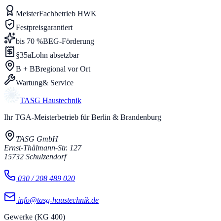
Meister
Fachbetrieb HWK
Festpreis
garantiert
bis 70 %
BEG-Förderung
§35a
Lohn absetzbar
B + BB
regional vor Ort
Wartung
& Service
TASG
Haustechnik
Ihr TGA-Meisterbetrieb für Berlin & Brandenburg
TASG GmbH
Ernst-Thälmann-Str. 127
15732
Schulzendorf
030 / 208 489 020
info@tasg-haustechnik.de
Gewerke (KG 400)