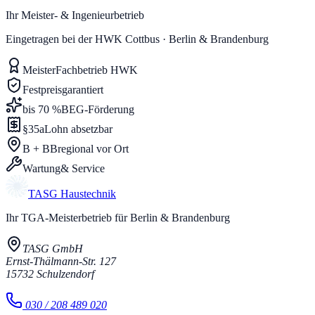
Ihr Meister- & Ingenieurbetrieb
Eingetragen bei der HWK Cottbus · Berlin & Brandenburg
Meister
Fachbetrieb HWK
Festpreis
garantiert
bis 70 %
BEG-Förderung
§35a
Lohn absetzbar
B + BB
regional vor Ort
Wartung
& Service
TASG
Haustechnik
Ihr TGA-Meisterbetrieb für Berlin & Brandenburg
TASG GmbH
Ernst-Thälmann-Str. 127
15732
Schulzendorf
030 / 208 489 020