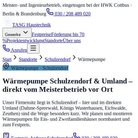
Meister- und Ingenieurbetrieb, eingetragen bei der HWK Cottbus
·
Berlin & Brandenburg
030 / 208 489 020
TASG
Haustechnik
Festpreise
Förderung bis 70
Gewerke
%
Projektentwicklung
Standorte
Über uns
Anrufen
Start
Standorte
Schulzendorf
Wärmepumpe
Wärmepumpe
·
Schulzendorf
Wärmepumpe Schulzendorf & Umland –
direkt vom Meisterbetrieb vor Ort
Unser Firmensitz liegt in Schulzendorf – hier und im direkten
Umland (Dahme-Spreewald, Königs Wusterhausen, Eichwalde,
Zeuthen) sind die Wege besonders kurz. Wir planen und montieren
Wärmepumpen für Ein- und Zweifamilienhäuser normbasiert und
zum Festpreis.