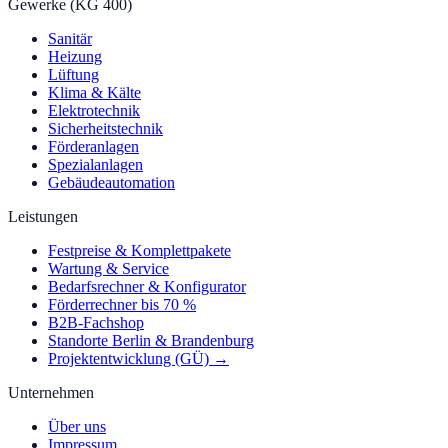
Gewerke (KG 400)
Sanitär
Heizung
Lüftung
Klima & Kälte
Elektrotechnik
Sicherheitstechnik
Förderanlagen
Spezialanlagen
Gebäudeautomation
Leistungen
Festpreise & Komplettpakete
Wartung & Service
Bedarfsrechner & Konfigurator
Förderrechner bis 70 %
B2B-Fachshop
Standorte Berlin & Brandenburg
Projektentwicklung (GÜ) →
Unternehmen
Über uns
Impressum