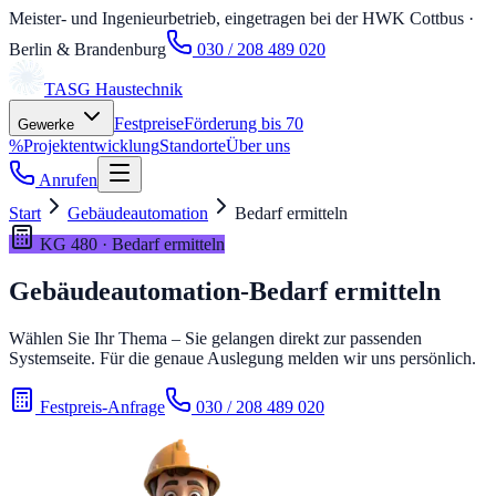
Meister- und Ingenieurbetrieb, eingetragen bei der HWK Cottbus
·
Berlin & Brandenburg
030 / 208 489 020
TASG
Haustechnik
Festpreise
Förderung bis 70
Gewerke
%
Projektentwicklung
Standorte
Über uns
Anrufen
Start
Gebäudeautomation
Bedarf ermitteln
KG 480 · Bedarf ermitteln
Gebäudeautomation-Bedarf ermitteln
Wählen Sie Ihr Thema – Sie gelangen direkt zur passenden
Systemseite. Für die genaue Auslegung melden wir uns persönlich.
Festpreis-Anfrage
030 / 208 489 020