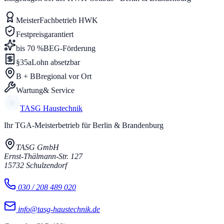
Meister
Fachbetrieb HWK
Festpreis
garantiert
bis 70 %
BEG-Förderung
§35a
Lohn absetzbar
B + BB
regional vor Ort
Wartung
& Service
TASG
Haustechnik
Ihr TGA-Meisterbetrieb für Berlin & Brandenburg
TASG GmbH
Ernst-Thälmann-Str. 127
15732
Schulzendorf
030 / 208 489 020
info@tasg-haustechnik.de