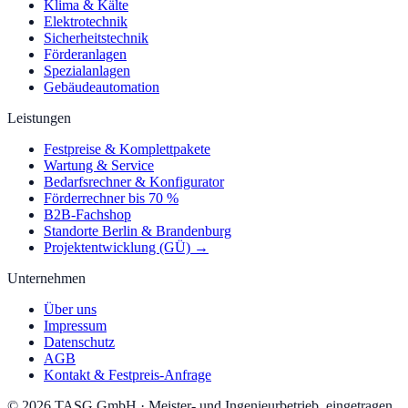
Klima & Kälte
Elektrotechnik
Sicherheitstechnik
Förderanlagen
Spezialanlagen
Gebäudeautomation
Leistungen
Festpreise & Komplettpakete
Wartung & Service
Bedarfsrechner & Konfigurator
Förderrechner bis 70 %
B2B-Fachshop
Standorte Berlin & Brandenburg
Projektentwicklung (GÜ) →
Unternehmen
Über uns
Impressum
Datenschutz
AGB
Kontakt & Festpreis-Anfrage
©
2026
TASG GmbH
·
Meister- und Ingenieurbetrieb, eingetragen