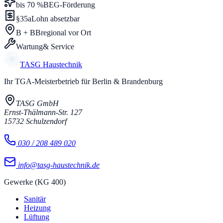
bis 70 %
BEG-Förderung
§35a
Lohn absetzbar
B + BB
regional vor Ort
Wartung
& Service
TASG
Haustechnik
Ihr TGA-Meisterbetrieb für Berlin & Brandenburg
TASG GmbH
Ernst-Thälmann-Str. 127
15732
Schulzendorf
030 / 208 489 020
info@tasg-haustechnik.de
Gewerke (KG 400)
Sanitär
Heizung
Lüftung