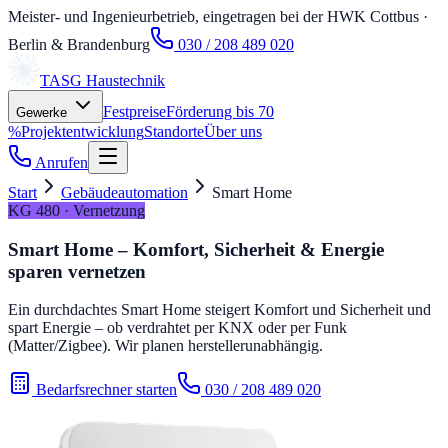
Meister- und Ingenieurbetrieb, eingetragen bei der HWK Cottbus
·
Berlin & Brandenburg
030 / 208 489 020
TASG
Haustechnik
Festpreise
Förderung bis 70
Gewerke
%
Projektentwicklung
Standorte
Über uns
Anrufen
Start
Gebäudeautomation
Smart Home
KG 480 · Vernetzung
Smart Home – Komfort, Sicherheit & Energie
sparen vernetzen
Ein durchdachtes Smart Home steigert Komfort und Sicherheit und
spart Energie – ob verdrahtet per KNX oder per Funk
(Matter/Zigbee). Wir planen herstellerunabhängig.
Bedarfsrechner starten
030 / 208 489 020