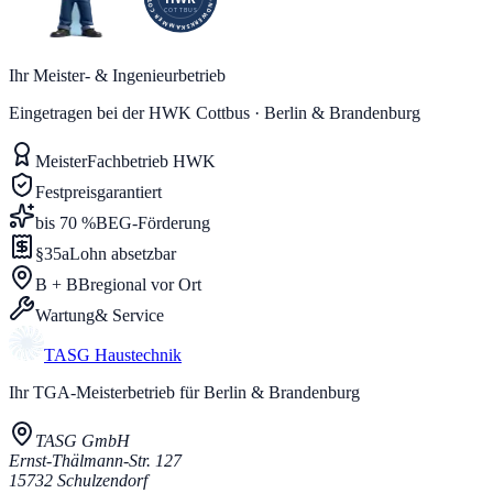
Ihr Meister- & Ingenieurbetrieb
Eingetragen bei der HWK Cottbus · Berlin & Brandenburg
Meister
Fachbetrieb HWK
Festpreis
garantiert
bis 70 %
BEG-Förderung
§35a
Lohn absetzbar
B + BB
regional vor Ort
Wartung
& Service
TASG
Haustechnik
Ihr TGA-Meisterbetrieb für Berlin & Brandenburg
TASG GmbH
Ernst-Thälmann-Str. 127
15732
Schulzendorf