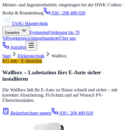
Meister- und Ingenieurbetrieb, eingetragen bei der HWK Cottbus
·
Berlin & Brandenburg
030 / 208 489 020
TASG
Haustechnik
Festpreise
Förderung bis 70
Gewerke
%
Projektentwicklung
Standorte
Über uns
Anrufen
Start
Elektrotechnik
Wallbox
KG 440 · E-Mobilität
Wallbox – Ladestation fürs E-Auto sicher
installieren
Die Wallbox lädt Ihr E-Auto zu Hause schnell und sicher – mit
korrekter Absicherung, FI-Schutz und auf Wunsch PV-
Überschussladen.
Bedarfsrechner starten
030 / 208 489 020