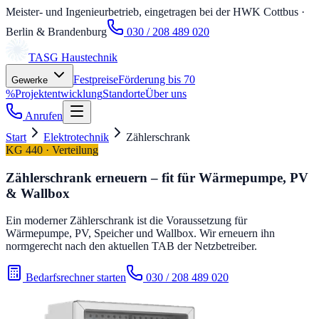
Meister- und Ingenieurbetrieb, eingetragen bei der HWK Cottbus
·
Berlin & Brandenburg
030 / 208 489 020
TASG
Haustechnik
Festpreise
Förderung bis 70
Gewerke
%
Projektentwicklung
Standorte
Über uns
Anrufen
Start
Elektrotechnik
Zählerschrank
KG 440 · Verteilung
Zählerschrank erneuern – fit für Wärmepumpe, PV
& Wallbox
Ein moderner Zählerschrank ist die Voraussetzung für
Wärmepumpe, PV, Speicher und Wallbox. Wir erneuern ihn
normgerecht nach den aktuellen TAB der Netzbetreiber.
Bedarfsrechner starten
030 / 208 489 020