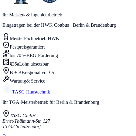
Ihr Meister- & Ingenieurbetrieb
Eingetragen bei der HWK Cottbus · Berlin & Brandenburg
Meister
Fachbetrieb HWK
Festpreis
garantiert
bis 70 %
BEG-Förderung
§35a
Lohn absetzbar
B + BB
regional vor Ort
Wartung
& Service
TASG
Haustechnik
Ihr TGA-Meisterbetrieb für Berlin & Brandenburg
TASG GmbH
Ernst-Thälmann-Str. 127
15732
Schulzendorf