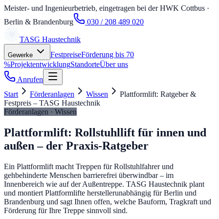
Meister- und Ingenieurbetrieb, eingetragen bei der HWK Cottbus
·
Berlin & Brandenburg
030 / 208 489 020
TASG
Haustechnik
Festpreise
Förderung bis 70
Gewerke
%
Projektentwicklung
Standorte
Über uns
Anrufen
Start
Förderanlagen
Wissen
Plattformlift: Ratgeber &
Festpreis – TASG Haustechnik
Förderanlagen · Wissen
Plattformlift: Rollstuhllift für innen und
außen – der Praxis-Ratgeber
Ein Plattformlift macht Treppen für Rollstuhlfahrer und
gehbehinderte Menschen barrierefrei überwindbar – im
Innenbereich wie auf der Außentreppe. TASG Haustechnik plant
und montiert Plattformlifte herstellerunabhängig für Berlin und
Brandenburg und sagt Ihnen offen, welche Bauform, Tragkraft und
Förderung für Ihre Treppe sinnvoll sind.