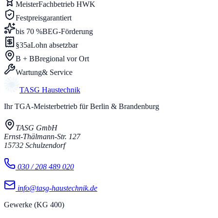
Meister
Fachbetrieb HWK
Festpreis
garantiert
bis 70 %
BEG-Förderung
§35a
Lohn absetzbar
B + BB
regional vor Ort
Wartung
& Service
TASG
Haustechnik
Ihr TGA-Meisterbetrieb für Berlin & Brandenburg
TASG GmbH
Ernst-Thälmann-Str. 127
15732
Schulzendorf
030 / 208 489 020
info@tasg-haustechnik.de
Gewerke (KG 400)