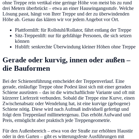
ohne Treppe rein vertikal eine geringe Höhe von meist bis zu rund
drei Metern überbrückt – etwa an einer Hauseingangsstufe. Welche
Lösung passt, hängt von Ihrer Treppe und der zu überwindenden
Höhe ab. Genau das klären wir vor jedem Angebot vor Ort.
Plattformlift: für Rollstuhl/Rollator, fährt entlang der Treppe
Sitz-Treppenlift: nur für gehfähige Personen, die sich setzen
können
Hublift: senkrechte Überwindung kleiner Höhen ohne Treppe
Gerade oder kurvig, innen oder außen –
die Bauformen
Bei der Schienenführung entscheidet der Treppenverlauf. Eine
gerade, einläufige Treppe ohne Podest lässt sich mit einer geraden
Schiene ausrüsten – das ist die wirtschaftlichste Variante und oft mit
kürzerer Lieferzeit verbunden. Sobald die Treppe eine Kurve, einen
Zwischenabsatz oder Wendelung hat, ist eine kurvige (gebogene)
Schiene nötig. Diese wird nach Aufmaß individuell gefertigt und
folgt dem Treppenlauf millimetergenau. Das erhöht Aufwand und
Preis, ermöglicht aber praktisch jede Treppengeometrie.
Für den Außenbereich – etwa von der Straße zur erhöhten Haustür
oder in den Garten – gibt es witterungsfeste Ausführungen mit