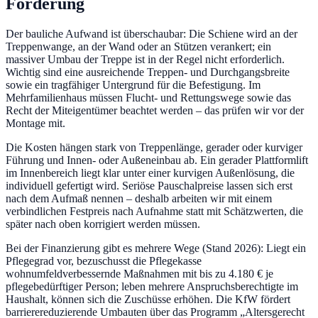
Förderung
Der bauliche Aufwand ist überschaubar: Die Schiene wird an der
Treppenwange, an der Wand oder an Stützen verankert; ein
massiver Umbau der Treppe ist in der Regel nicht erforderlich.
Wichtig sind eine ausreichende Treppen- und Durchgangsbreite
sowie ein tragfähiger Untergrund für die Befestigung. Im
Mehrfamilienhaus müssen Flucht- und Rettungswege sowie das
Recht der Miteigentümer beachtet werden – das prüfen wir vor der
Montage mit.
Die Kosten hängen stark von Treppenlänge, gerader oder kurviger
Führung und Innen- oder Außeneinbau ab. Ein gerader Plattformlift
im Innenbereich liegt klar unter einer kurvigen Außenlösung, die
individuell gefertigt wird. Seriöse Pauschalpreise lassen sich erst
nach dem Aufmaß nennen – deshalb arbeiten wir mit einem
verbindlichen Festpreis nach Aufnahme statt mit Schätzwerten, die
später nach oben korrigiert werden müssen.
Bei der Finanzierung gibt es mehrere Wege (Stand 2026): Liegt ein
Pflegegrad vor, bezuschusst die Pflegekasse
wohnumfeldverbessernde Maßnahmen mit bis zu 4.180 € je
pflegebedürftiger Person; leben mehrere Anspruchsberechtigte im
Haushalt, können sich die Zuschüsse erhöhen. Die KfW fördert
barrierereduzierende Umbauten über das Programm „Altersgerecht