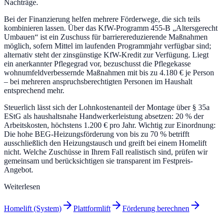
Nachträge.
Bei der Finanzierung helfen mehrere Förderwege, die sich teils
kombinieren lassen. Über das KfW-Programm 455-B „Altersgerecht
Umbauen“ ist ein Zuschuss für barrierereduzierende Maßnahmen
möglich, sofern Mittel im laufenden Programmjahr verfügbar sind;
alternativ steht der zinsgünstige KfW-Kredit zur Verfügung. Liegt
ein anerkannter Pflegegrad vor, bezuschusst die Pflegekasse
wohnumfeldverbessernde Maßnahmen mit bis zu 4.180 € je Person
– bei mehreren anspruchsberechtigten Personen im Haushalt
entsprechend mehr.
Steuerlich lässt sich der Lohnkostenanteil der Montage über § 35a
EStG als haushaltsnahe Handwerkerleistung absetzen: 20 % der
Arbeitskosten, höchstens 1.200 € pro Jahr. Wichtig zur Einordnung:
Die hohe BEG-Heizungsförderung von bis zu 70 % betrifft
ausschließlich den Heizungstausch und greift bei einem Homelift
nicht. Welche Zuschüsse in Ihrem Fall realistisch sind, prüfen wir
gemeinsam und berücksichtigen sie transparent im Festpreis-
Angebot.
Weiterlesen
Homelift (System)
Plattformlift
Förderung berechnen