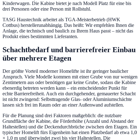
Kinderwagen. Die Kabine bietet je nach Modell Platz für eine bis
drei Personen oder eine Person mit Rollstuhl.
TASG Haustechnik arbeitet als TGA-Meisterbetrieb (HWK
Cottbus) herstellerunabhängig. Das heißt: Wir empfehlen Ihnen die
Anlage, die technisch und baulich zu Ihrem Haus passt – nicht das
Produkt eines bestimmten Lieferanten.
Schachtbedarf und barrierefreier Einbau
über mehrere Etagen
Der größte Vorteil moderner Homelifte ist ihr geringer baulicher
Anspruch. Viele Modelle kommen mit einer Grube von nur wenigen
Zentimetern aus oder benötigen gar keine Grube, sodass die Kabine
ebenerdig betreten werden kann – ein entscheidender Punkt für
echte Barrierefreiheit. Auch ein durchgehender, gemauerter Schacht
ist nicht zwingend: Selbsttragende Glas- oder Aluminiumschächte
lassen sich frei im Raum oder an einer Außenwand aufstellen.
Für die Planung sind drei Faktoren maßgeblich: die nutzbare
Grundfläche der Kabine, die Förderhöhe (Anzahl und Abstand der
Haltestellen) und die Deckendurchbrüche zwischen den Etagen. Ein
typischer Homelift fürs Eigenheim hat einen Platzbedarf ab etwa 1,0
× 1,0 m und überwindet zwei bis vier Haltestellen. Die