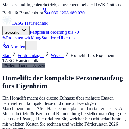
Meister- und Ingenieurbetrieb, eingetragen bei der HWK Cottbus
·
Berlin & Brandenburg
030 / 208 489 020
TASG
Haustechnik
Festpreise
Förderung bis 70
Gewerke
%
Projektentwicklung
Standorte
Über uns
Anrufen
Start
Förderanlagen
Wissen
Homelift fürs Eigenheim –
TASG Haustechnik
Förderanlagen · Wissen
Homelift: der kompakte Personenaufzug
fürs Eigenheim
Ein Homelift macht das eigene Zuhause über mehrere Etagen
barrierefrei – kompakt, leise und ohne aufwendigen
Maschinenraum. TASG Haustechnik plant und installiert als TGA-
Meisterbetrieb für Berlin und Brandenburg herstellerunabhängig die
passende Lösung. Hier erfahren Sie, welcher Schachtbedarf besteht,
mit welchen Kosten Sie rechnen und welche Förderungen 2026