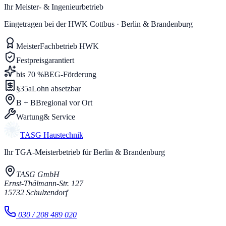
Ihr Meister- & Ingenieurbetrieb
Eingetragen bei der HWK Cottbus · Berlin & Brandenburg
Meister
Fachbetrieb HWK
Festpreis
garantiert
bis 70 %
BEG-Förderung
§35a
Lohn absetzbar
B + BB
regional vor Ort
Wartung
& Service
TASG
Haustechnik
Ihr TGA-Meisterbetrieb für Berlin & Brandenburg
TASG GmbH
Ernst-Thälmann-Str. 127
15732
Schulzendorf
030 / 208 489 020