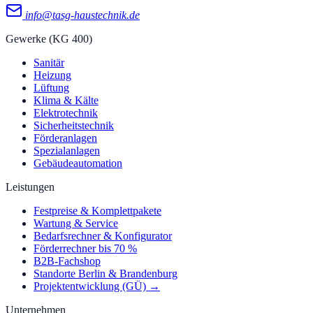
info@tasg-haustechnik.de
Gewerke (KG 400)
Sanitär
Heizung
Lüftung
Klima & Kälte
Elektrotechnik
Sicherheitstechnik
Förderanlagen
Spezialanlagen
Gebäudeautomation
Leistungen
Festpreise & Komplettpakete
Wartung & Service
Bedarfsrechner & Konfigurator
Förderrechner bis 70 %
B2B-Fachshop
Standorte Berlin & Brandenburg
Projektentwicklung (GÜ) →
Unternehmen