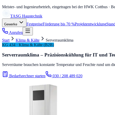
Meister- und Ingenieurbetrieb, eingetragen bei der HWK Cottbus
· Be
TASG
Haustechnik
Festpreise
Förderung bis 70 %
Projektentwicklung
Stand
Gewerke
Anrufen
Start
Klima & Kälte
Serverraumklima
KG 434 · Klima & Kälte (B2B)
Serverraumklima – Präzisionskühlung für IT und Te
Serverräume brauchen konstante Temperatur und Feuchte rund um die U
Bedarfsrechner starten
030 / 208 489 020