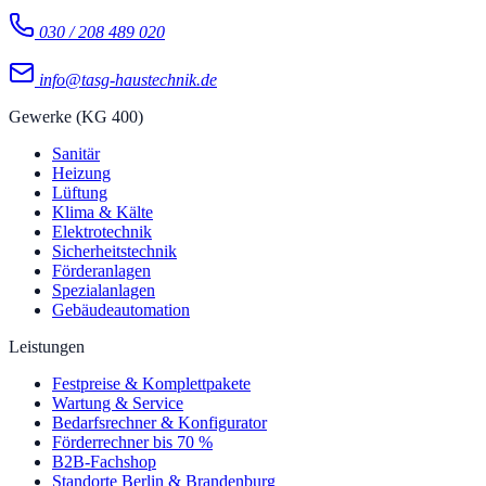
030 / 208 489 020
info@tasg-haustechnik.de
Gewerke (KG 400)
Sanitär
Heizung
Lüftung
Klima & Kälte
Elektrotechnik
Sicherheitstechnik
Förderanlagen
Spezialanlagen
Gebäudeautomation
Leistungen
Festpreise & Komplettpakete
Wartung & Service
Bedarfsrechner & Konfigurator
Förderrechner bis 70 %
B2B-Fachshop
Standorte Berlin & Brandenburg