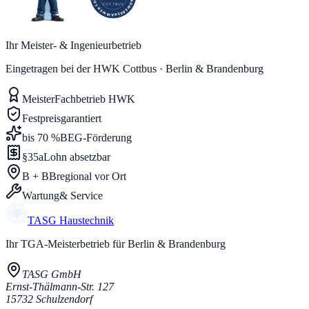
Ihr Meister- & Ingenieurbetrieb
Eingetragen bei der HWK Cottbus · Berlin & Brandenburg
Meister
Fachbetrieb HWK
Festpreis
garantiert
bis 70 %
BEG-Förderung
§35a
Lohn absetzbar
B + BB
regional vor Ort
Wartung
& Service
TASG
Haustechnik
Ihr TGA-Meisterbetrieb für Berlin & Brandenburg
TASG GmbH
Ernst-Thälmann-Str. 127
15732
Schulzendorf