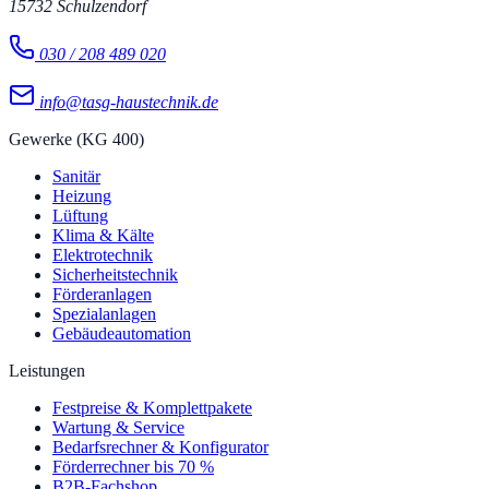
15732
Schulzendorf
030 / 208 489 020
info@tasg-haustechnik.de
Gewerke (KG 400)
Sanitär
Heizung
Lüftung
Klima & Kälte
Elektrotechnik
Sicherheitstechnik
Förderanlagen
Spezialanlagen
Gebäudeautomation
Leistungen
Festpreise & Komplettpakete
Wartung & Service
Bedarfsrechner & Konfigurator
Förderrechner bis 70 %
B2B-Fachshop