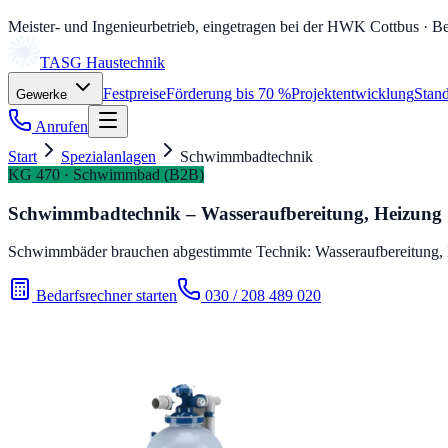
Meister- und Ingenieurbetrieb, eingetragen bei der HWK Cottbus
· Be
TASG
Haustechnik
Festpreise
Förderung bis 70 %
Projektentwicklung
Stand
Gewerke
Anrufen
Start
Spezialanlagen
Schwimmbadtechnik
KG 470 · Schwimmbad (B2B)
Schwimmbadtechnik – Wasseraufbereitung, Heizung
Schwimmbäder brauchen abgestimmte Technik: Wasseraufbereitung, B
Bedarfsrechner starten
030 / 208 489 020