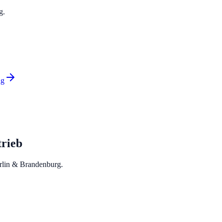
g.
ng
rieb
erlin & Brandenburg.