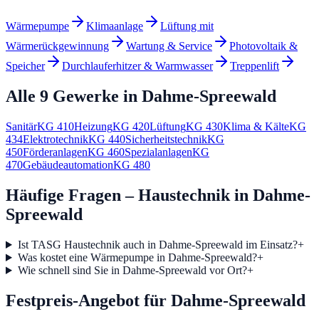
Wärmepumpe
Klimaanlage
Lüftung mit
Wärmerückgewinnung
Wartung & Service
Photovoltaik &
Speicher
Durchlauferhitzer & Warmwasser
Treppenlift
Alle 9 Gewerke in
Dahme-Spreewald
Sanitär
KG
410
Heizung
KG
420
Lüftung
KG
430
Klima & Kälte
KG
434
Elektrotechnik
KG
440
Sicherheitstechnik
KG
450
Förderanlagen
KG
460
Spezialanlagen
KG
470
Gebäudeautomation
KG
480
Häufige Fragen – Haustechnik in Dahme-
Spreewald
Ist TASG Haustechnik auch in Dahme-Spreewald im Einsatz?
+
Was kostet eine Wärmepumpe in Dahme-Spreewald?
+
Wie schnell sind Sie in Dahme-Spreewald vor Ort?
+
Festpreis-Angebot für Dahme-Spreewald