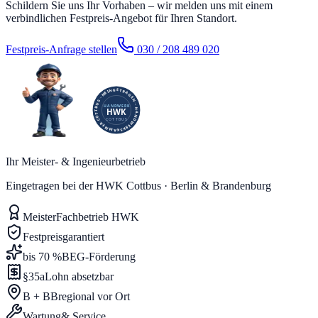
Schildern Sie uns Ihr Vorhaben – wir melden uns mit einem
verbindlichen Festpreis-Angebot für Ihren Standort.
Festpreis-Anfrage stellen
030 / 208 489 020
Ihr Meister- & Ingenieurbetrieb
Eingetragen bei der HWK Cottbus · Berlin & Brandenburg
Meister
Fachbetrieb HWK
Festpreis
garantiert
bis 70 %
BEG-Förderung
§35a
Lohn absetzbar
B + BB
regional vor Ort
Wartung
& Service