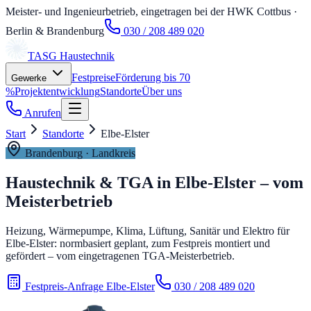
Meister- und Ingenieurbetrieb, eingetragen bei der HWK Cottbus
·
Berlin & Brandenburg
030 / 208 489 020
TASG
Haustechnik
Festpreise
Förderung bis 70
Gewerke
%
Projektentwicklung
Standorte
Über uns
Anrufen
Start
Standorte
Elbe-Elster
Brandenburg
· Landkreis
Haustechnik & TGA in
Elbe-Elster
– vom
Meisterbetrieb
Heizung, Wärmepumpe, Klima, Lüftung, Sanitär und Elektro für
Elbe-Elster: normbasiert geplant, zum Festpreis montiert und
gefördert – vom eingetragenen TGA-Meisterbetrieb.
Festpreis-Anfrage Elbe-Elster
030 / 208 489 020