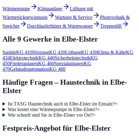
Wärmepumpe
Klimaanlage
Lüftung mit
Wärmerückgewinnung
Wartung & Service
Photovoltaik &
Speicher
Durchlauferhitzer & Warmwasser
Treppenlift
Alle 9 Gewerke in
Elbe-Elster
Sanitär
KG
410
Heizung
KG
420
Lüftung
KG
430
Klima & Kälte
KG
434
Elektrotechnik
KG
440
Sicherheitstechnik
KG
450
Förderanlagen
KG
460
Spezialanlagen
KG
470
Gebäudeautomation
KG
480
Häufige Fragen – Haustechnik in Elbe-
Elster
Ist TASG Haustechnik auch in Elbe-Elster im Einsatz?
+
Was kostet eine Wärmepumpe in Elbe-Elster?
+
Wie schnell sind Sie in Elbe-Elster vor Ort?
+
Festpreis-Angebot für Elbe-Elster