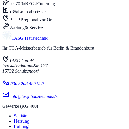
bis 70 %
BEG-Förderung
§35a
Lohn absetzbar
B + BB
regional vor Ort
Wartung
& Service
TASG
Haustechnik
Ihr TGA-Meisterbetrieb für Berlin & Brandenburg
TASG GmbH
Ernst-Thälmann-Str. 127
15732
Schulzendorf
030 / 208 489 020
info@tasg-haustechnik.de
Gewerke (KG 400)
Sanitär
Heizung
Lüftung