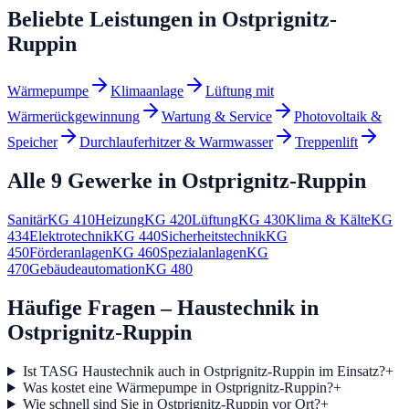
Beliebte Leistungen in
Ostprignitz-
Ruppin
Wärmepumpe
Klimaanlage
Lüftung mit
Wärmerückgewinnung
Wartung & Service
Photovoltaik &
Speicher
Durchlauferhitzer & Warmwasser
Treppenlift
Alle 9 Gewerke in
Ostprignitz-Ruppin
Sanitär
KG
410
Heizung
KG
420
Lüftung
KG
430
Klima & Kälte
KG
434
Elektrotechnik
KG
440
Sicherheitstechnik
KG
450
Förderanlagen
KG
460
Spezialanlagen
KG
470
Gebäudeautomation
KG
480
Häufige Fragen – Haustechnik in
Ostprignitz-Ruppin
Ist TASG Haustechnik auch in Ostprignitz-Ruppin im Einsatz?
+
Was kostet eine Wärmepumpe in Ostprignitz-Ruppin?
+
Wie schnell sind Sie in Ostprignitz-Ruppin vor Ort?
+