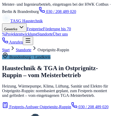
Meister- und Ingenieurbetrieb, eingetragen bei der HWK Cottbus
·
Berlin & Brandenburg
030 / 208 489 020
TASG
Haustechnik
Festpreise
Förderung bis 70
Gewerke
%
Projektentwicklung
Standorte
Über uns
Anrufen
Start
Standorte
Ostprignitz-Ruppin
Brandenburg
· Landkreis
Haustechnik & TGA in
Ostprignitz-
Ruppin
– vom Meisterbetrieb
Heizung, Wärmepumpe, Klima, Lüftung, Sanitär und Elektro für
Ostprignitz-Ruppin: normbasiert geplant, zum Festpreis montiert
und gefördert – vom eingetragenen TGA-Meisterbetrieb.
Festpreis-Anfrage Ostprignitz-Ruppin
030 / 208 489 020