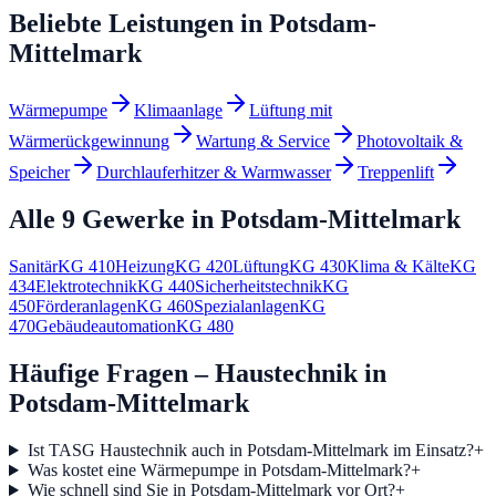
Beliebte Leistungen in
Potsdam-
Mittelmark
Wärmepumpe
Klimaanlage
Lüftung mit
Wärmerückgewinnung
Wartung & Service
Photovoltaik &
Speicher
Durchlauferhitzer & Warmwasser
Treppenlift
Alle 9 Gewerke in
Potsdam-Mittelmark
Sanitär
KG
410
Heizung
KG
420
Lüftung
KG
430
Klima & Kälte
KG
434
Elektrotechnik
KG
440
Sicherheitstechnik
KG
450
Förderanlagen
KG
460
Spezialanlagen
KG
470
Gebäudeautomation
KG
480
Häufige Fragen – Haustechnik in
Potsdam-Mittelmark
Ist TASG Haustechnik auch in Potsdam-Mittelmark im Einsatz?
+
Was kostet eine Wärmepumpe in Potsdam-Mittelmark?
+
Wie schnell sind Sie in Potsdam-Mittelmark vor Ort?
+