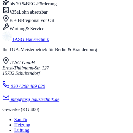
bis 70 %
BEG-Förderung
§35a
Lohn absetzbar
B + BB
regional vor Ort
Wartung
& Service
TASG
Haustechnik
Ihr TGA-Meisterbetrieb für Berlin & Brandenburg
TASG GmbH
Ernst-Thälmann-Str. 127
15732
Schulzendorf
030 / 208 489 020
info@tasg-haustechnik.de
Gewerke (KG 400)
Sanitär
Heizung
Lüftung