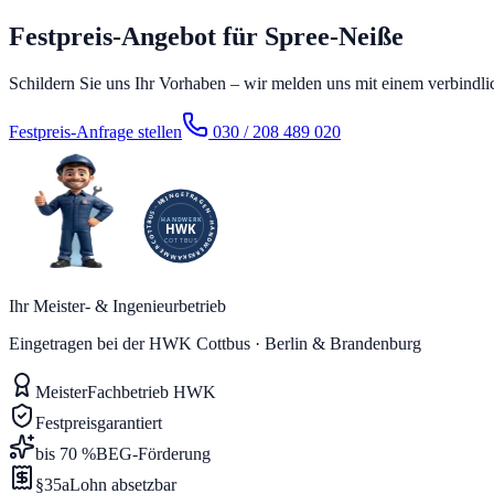
Festpreis-Angebot für Spree-Neiße
Schildern Sie uns Ihr Vorhaben – wir melden uns mit einem verbindli
Festpreis-Anfrage stellen
030 / 208 489 020
Ihr Meister- & Ingenieurbetrieb
Eingetragen bei der HWK Cottbus · Berlin & Brandenburg
Meister
Fachbetrieb HWK
Festpreis
garantiert
bis 70 %
BEG-Förderung
§35a
Lohn absetzbar