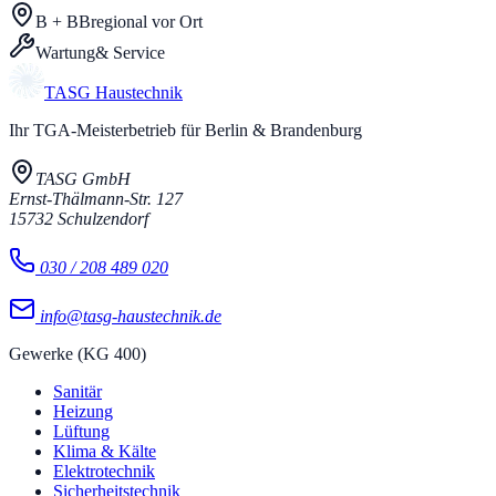
B + BB
regional vor Ort
Wartung
& Service
TASG
Haustechnik
Ihr TGA-Meisterbetrieb für Berlin & Brandenburg
TASG GmbH
Ernst-Thälmann-Str. 127
15732
Schulzendorf
030 / 208 489 020
info@tasg-haustechnik.de
Gewerke (KG 400)
Sanitär
Heizung
Lüftung
Klima & Kälte
Elektrotechnik
Sicherheitstechnik