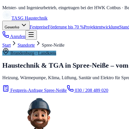
Meister- und Ingenieurbetrieb, eingetragen bei der HWK Cottbus
· Be
TASG
Haustechnik
Festpreise
Förderung bis 70 %
Projektentwicklung
Stand
Gewerke
Anrufen
Start
Standorte
Spree-Neiße
Brandenburg
· Landkreis
Haustechnik & TGA in
Spree-Neiße
– vom 
Heizung, Wärmepumpe, Klima, Lüftung, Sanitär und Elektro für Spree
Festpreis-Anfrage Spree-Neiße
030 / 208 489 020