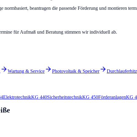
e normbasiert, beantragen die passende Förderung und montieren termi
ermine für Aufmaß und Beratung stimmen wir individuell ab.
g
Wartung & Service
Photovoltaik & Speicher
Durchlauferhit
34
Elektrotechnik
KG
440
Sicherheitstechnik
KG
450
Förderanlagen
KG
4
iße