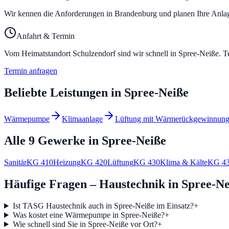
Wir kennen die Anforderungen in Brandenburg und planen Ihre Anlag
Anfahrt & Termin
Vom Heimatstandort Schulzendorf sind wir schnell in
Spree-Neiße
. T
Termin anfragen
Beliebte Leistungen in
Spree-Neiße
Wärmepumpe
Klimaanlage
Lüftung mit Wärmerückgewinnun
Alle 9 Gewerke in
Spree-Neiße
Sanitär
KG
410
Heizung
KG
420
Lüftung
KG
430
Klima & Kälte
KG
4
Häufige Fragen – Haustechnik in Spree-Ne
Ist TASG Haustechnik auch in Spree-Neiße im Einsatz?
+
Was kostet eine Wärmepumpe in Spree-Neiße?
+
Wie schnell sind Sie in Spree-Neiße vor Ort?
+