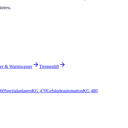
ntreu.
zer & Warmwasser
Treppenlift
60
Spezialanlagen
KG
470
Gebäudeautomation
KG
480