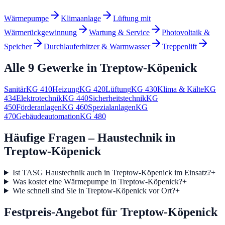
Wärmepumpe
Klimaanlage
Lüftung mit
Wärmerückgewinnung
Wartung & Service
Photovoltaik &
Speicher
Durchlauferhitzer & Warmwasser
Treppenlift
Alle 9 Gewerke in
Treptow-Köpenick
Sanitär
KG
410
Heizung
KG
420
Lüftung
KG
430
Klima & Kälte
KG
434
Elektrotechnik
KG
440
Sicherheitstechnik
KG
450
Förderanlagen
KG
460
Spezialanlagen
KG
470
Gebäudeautomation
KG
480
Häufige Fragen – Haustechnik in
Treptow-Köpenick
Ist TASG Haustechnik auch in Treptow-Köpenick im Einsatz?
+
Was kostet eine Wärmepumpe in Treptow-Köpenick?
+
Wie schnell sind Sie in Treptow-Köpenick vor Ort?
+
Festpreis-Angebot für Treptow-Köpenick