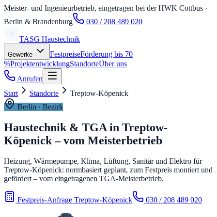
Meister- und Ingenieurbetrieb, eingetragen bei der HWK Cottbus
·
Berlin & Brandenburg
030 / 208 489 020
TASG
Haustechnik
Festpreise
Förderung bis 70
Gewerke
%
Projektentwicklung
Standorte
Über uns
Anrufen
Start
Standorte
Treptow-Köpenick
Berlin
· Bezirk
Haustechnik & TGA in
Treptow-
Köpenick
– vom Meisterbetrieb
Heizung, Wärmepumpe, Klima, Lüftung, Sanitär und Elektro für
Treptow-Köpenick: normbasiert geplant, zum Festpreis montiert und
gefördert – vom eingetragenen TGA-Meisterbetrieb.
Festpreis-Anfrage Treptow-Köpenick
030 / 208 489 020