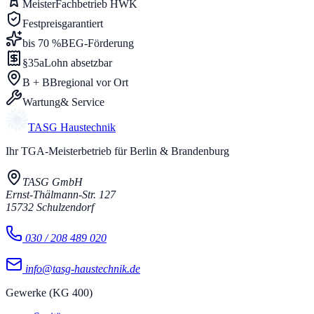
Meister
Fachbetrieb HWK
Festpreis
garantiert
bis 70 %
BEG-Förderung
§35a
Lohn absetzbar
B + BB
regional vor Ort
Wartung
& Service
TASG
Haustechnik
Ihr TGA-Meisterbetrieb für Berlin & Brandenburg
TASG GmbH
Ernst-Thälmann-Str. 127
15732
Schulzendorf
030 / 208 489 020
info@tasg-haustechnik.de
Gewerke (KG 400)