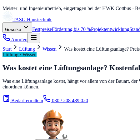
Meister- und Ingenieurbetrieb, eingetragen bei der HWK Cottbus
· Be
TASG
Haustechnik
Festpreise
Förderung bis 70 %
Projektentwicklung
Stand
Gewerke
Anrufen
Start
Lüftung
Wissen
Was kostet eine Lüftungsanlage? Preis
Lüftung · Wissen
Was kostet eine Lüftungsanlage? Kostenfak
Was eine Lüftungsanlage kostet, hängt vor allem von der Bauart, de
einordnen können.
Bedarf ermitteln
030 / 208 489 020