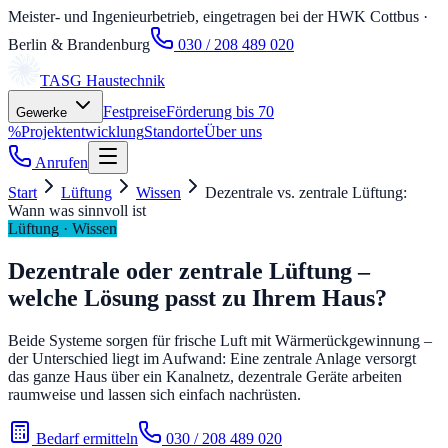
Meister- und Ingenieurbetrieb, eingetragen bei der HWK Cottbus
·
Berlin & Brandenburg
030 / 208 489 020
TASG
Haustechnik
Festpreise
Förderung bis 70
Gewerke
%
Projektentwicklung
Standorte
Über uns
Anrufen
Start
Lüftung
Wissen
Dezentrale vs. zentrale Lüftung:
Wann was sinnvoll ist
Lüftung · Wissen
Dezentrale oder zentrale Lüftung –
welche Lösung passt zu Ihrem Haus?
Beide Systeme sorgen für frische Luft mit Wärmerückgewinnung –
der Unterschied liegt im Aufwand: Eine zentrale Anlage versorgt
das ganze Haus über ein Kanalnetz, dezentrale Geräte arbeiten
raumweise und lassen sich einfach nachrüsten.
Bedarf ermitteln
030 / 208 489 020