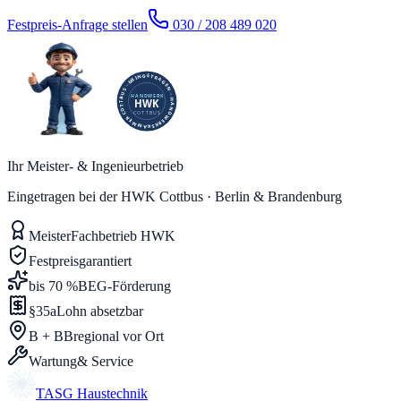
Festpreis-Anfrage stellen
030 / 208 489 020
Ihr Meister- & Ingenieurbetrieb
Eingetragen bei der HWK Cottbus · Berlin & Brandenburg
Meister
Fachbetrieb HWK
Festpreis
garantiert
bis 70 %
BEG-Förderung
§35a
Lohn absetzbar
B + BB
regional vor Ort
Wartung
& Service
TASG
Haustechnik