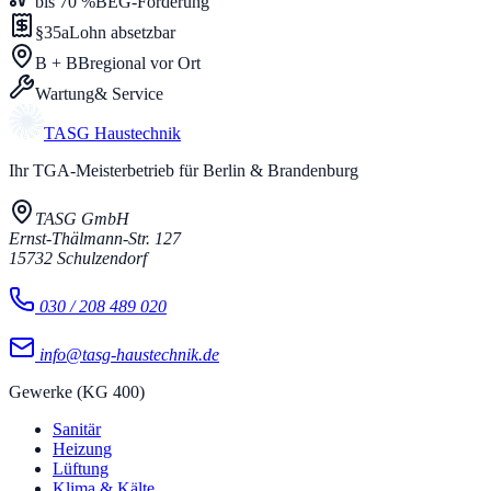
bis 70 %
BEG-Förderung
§35a
Lohn absetzbar
B + BB
regional vor Ort
Wartung
& Service
TASG
Haustechnik
Ihr TGA-Meisterbetrieb für Berlin & Brandenburg
TASG GmbH
Ernst-Thälmann-Str. 127
15732
Schulzendorf
030 / 208 489 020
info@tasg-haustechnik.de
Gewerke (KG 400)
Sanitär
Heizung
Lüftung
Klima & Kälte