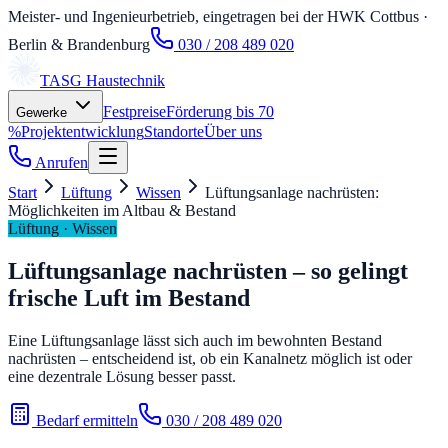
Meister- und Ingenieurbetrieb, eingetragen bei der HWK Cottbus
·
Berlin & Brandenburg
030 / 208 489 020
TASG
Haustechnik
Festpreise
Förderung bis 70
Gewerke
%
Projektentwicklung
Standorte
Über uns
Anrufen
Start
Lüftung
Wissen
Lüftungsanlage nachrüsten:
Möglichkeiten im Altbau & Bestand
Lüftung · Wissen
Lüftungsanlage nachrüsten – so gelingt
frische Luft im Bestand
Eine Lüftungsanlage lässt sich auch im bewohnten Bestand
nachrüsten – entscheidend ist, ob ein Kanalnetz möglich ist oder
eine dezentrale Lösung besser passt.
Bedarf ermitteln
030 / 208 489 020